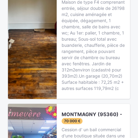
Maison de type F4 comprenant
entrée, séjour double de 26?98
m2, cuisine aménagée et
équipée, dégagement, 1
chambre, salle de bains avec
wc; Au 1er: palier, 1 chambre, 1
bureau; Sous-sol total avec
buanderie, chaufferie, pièce de
rangement, pièce pouvant
servir de chambre ou bureau
avec fenêtres. Jardin de
312m2environ (cadastré pour
393m2).Un garage (20,70m2)
Surface habitable : 72,25 m2 +
autres surfaces 119,79m2 (c
MONTMAGNY (95360) -
70 000 €
Cession d' un bail commercial
d'une boutique située dans une