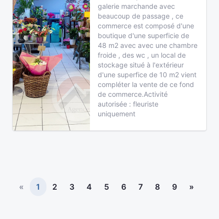
galerie marchande avec
beaucoup de passage , ce
commerce est composé d'une
boutique d'une superficie de
48 m2 avec avec une chambre
froide , des wc , un local de
stockage situé à l'extérieur
d'une superfice de 10 m2 vient
compléter la vente de ce fond
de commerce.Activité
autorisée : fleuriste
uniquement
«
1
2
3
4
5
6
7
8
9
»