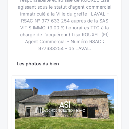
responsabilité éditoriale de ROUXEL Lisa
agissant sous le statut d'agent commercial
immatriculé à la Ville du greffe : LAVAL -
RSAC N° 977 633 254 auprès de la SAS
VITIS IMMO. (9.00 % honoraires TTC à la
charge de l'acquéreur.) Lisa ROUXEL (EI)
Agent Commercial - Numéro RSAC :
977633254 - de LAVAL.
Les photos du bien