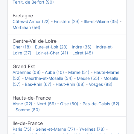
Territ. de Belfort (90)
Bretagne
Côtes-d'Armor (22)
-
Finistère (29)
-
Ille-et-Vilaine (35)
-
Morbihan (56)
Centre-Val de Loire
Cher (18)
-
Eure-et-Loir (28)
-
Indre (36)
-
Indre-et-
Loire (37)
-
Loir-et-Cher (41)
-
Loiret (45)
Grand Est
Ardennes (08)
-
Aube (10)
-
Marne (51)
-
Haute-Marne
(52)
-
Meurthe-et-Moselle (54)
-
Meuse (55)
-
Moselle
(57)
-
Bas-Rhin (67)
-
Haut-Rhin (68)
-
Vosges (88)
Hauts-de-France
Aisne (02)
-
Nord (59)
-
Oise (60)
-
Pas-de-Calais (62)
-
Somme (80)
Ile-de-France
Paris (75)
-
Seine-et-Marne (77)
-
Yvelines (78)
-