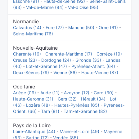
Essonne (91)
-
Hauts-de-Seine (92)
-
Seine-Saint-Denis
(93)
-
Val-de-Marne (94)
-
Val-d'Oise (95)
Normandie
Calvados (14)
-
Eure (27)
-
Manche (50)
-
Orne (61)
-
Seine-Maritime (76)
Nouvelle-Aquitaine
Charente (16)
-
Charente-Maritime (17)
-
Corrèze (19)
-
Creuse (23)
-
Dordogne (24)
-
Gironde (33)
-
Landes
(40)
-
Lot-et-Garonne (47)
-
Pyrénées-Atlant. (64)
-
Deux-Sèvres (79)
-
Vienne (86)
-
Haute-Vienne (87)
Occitanie
Ariège (09)
-
Aude (11)
-
Aveyron (12)
-
Gard (30)
-
Haute-Garonne (31)
-
Gers (32)
-
Hérault (34)
-
Lot
(46)
-
Lozère (48)
-
Hautes-Pyrénées (65)
-
Pyrénées-
Orient. (66)
-
Tarn (81)
-
Tarn-et-Garonne (82)
Pays de la Loire
Loire-Atlantique (44)
-
Maine-et-Loire (49)
-
Mayenne
(53)
-
Sarthe (72)
-
Vendée (85)