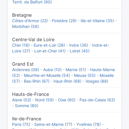
Territ. de Belfort (90)
Bretagne
Côtes-d'Armor (22)
-
Finistère (29)
-
Ille-et-Vilaine (35)
-
Morbihan (56)
Centre-Val de Loire
Cher (18)
-
Eure-et-Loir (28)
-
Indre (36)
-
Indre-et-
Loire (37)
-
Loir-et-Cher (41)
-
Loiret (45)
Grand Est
Ardennes (08)
-
Aube (10)
-
Marne (51)
-
Haute-Marne
(52)
-
Meurthe-et-Moselle (54)
-
Meuse (55)
-
Moselle
(57)
-
Bas-Rhin (67)
-
Haut-Rhin (68)
-
Vosges (88)
Hauts-de-France
Aisne (02)
-
Nord (59)
-
Oise (60)
-
Pas-de-Calais (62)
-
Somme (80)
Ile-de-France
Paris (75)
-
Seine-et-Marne (77)
-
Yvelines (78)
-