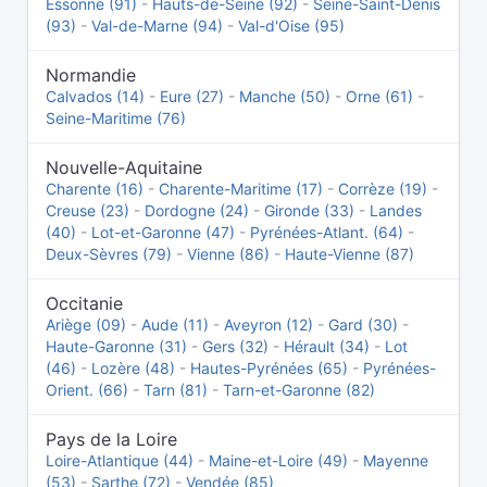
Essonne (91)
-
Hauts-de-Seine (92)
-
Seine-Saint-Denis
(93)
-
Val-de-Marne (94)
-
Val-d'Oise (95)
Normandie
Calvados (14)
-
Eure (27)
-
Manche (50)
-
Orne (61)
-
Seine-Maritime (76)
Nouvelle-Aquitaine
Charente (16)
-
Charente-Maritime (17)
-
Corrèze (19)
-
Creuse (23)
-
Dordogne (24)
-
Gironde (33)
-
Landes
(40)
-
Lot-et-Garonne (47)
-
Pyrénées-Atlant. (64)
-
Deux-Sèvres (79)
-
Vienne (86)
-
Haute-Vienne (87)
Occitanie
Ariège (09)
-
Aude (11)
-
Aveyron (12)
-
Gard (30)
-
Haute-Garonne (31)
-
Gers (32)
-
Hérault (34)
-
Lot
(46)
-
Lozère (48)
-
Hautes-Pyrénées (65)
-
Pyrénées-
Orient. (66)
-
Tarn (81)
-
Tarn-et-Garonne (82)
Pays de la Loire
Loire-Atlantique (44)
-
Maine-et-Loire (49)
-
Mayenne
(53)
-
Sarthe (72)
-
Vendée (85)