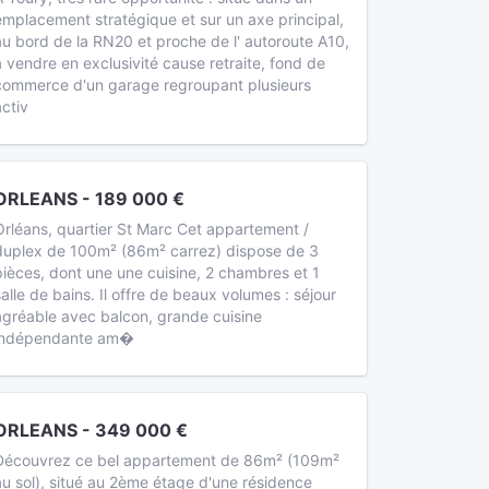
emplacement stratégique et sur un axe principal,
au bord de la RN20 et proche de l' autoroute A10,
à vendre en exclusivité cause retraite, fond de
commerce d'un garage regroupant plusieurs
activ
ORLEANS - 189 000 €
Orléans, quartier St Marc Cet appartement /
duplex de 100m² (86m² carrez) dispose de 3
pièces, dont une une cuisine, 2 chambres et 1
salle de bains. Il offre de beaux volumes : séjour
agréable avec balcon, grande cuisine
indépendante am�
ORLEANS - 349 000 €
Découvrez ce bel appartement de 86m² (109m²
au sol), situé au 2ème étage d'une résidence