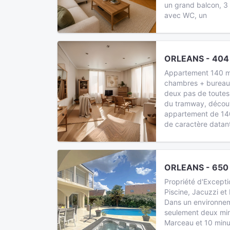
un grand balcon, 3
avec WC, un
ORLEANS - 404
Appartement 140 m
chambres + bureau 
deux pas de toutes
du tramway, décou
appartement de 140
de caractère datan
ORLEANS - 650
Propriété d'Excepti
Piscine, Jacuzzi e
Dans un environneme
seulement deux min
Marceau et 10 minut