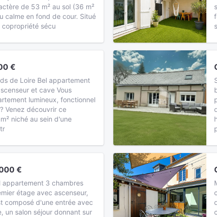
actère de 53 m² au sol (36 m²
au calme en fond de cour. Situé
e copropriété sécu
00 €
ds de Loire Bel appartement
scenseur et cave Vous
rtement lumineux, fonctionnel
 ? Venez découvrir ce
m² niché au sein d'une
tr
000 €
el appartement 3 chambres
mier étage avec ascenseur,
t composé d'une entrée avec
e, un salon séjour donnant sur