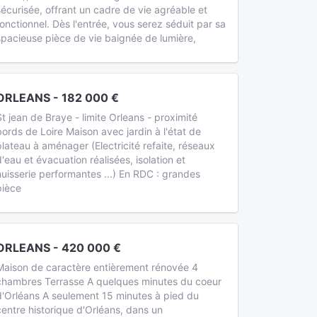
sécurisée, offrant un cadre de vie agréable et
fonctionnel. Dès l'entrée, vous serez séduit par sa
spacieuse pièce de vie baignée de lumière,
ORLEANS - 182 000 €
St jean de Braye - limite Orleans - proximité
bords de Loire Maison avec jardin à l'état de
plateau à aménager (Electricité refaite, réseaux
d'eau et évacuation réalisées, isolation et
huisserie performantes ...) En RDC : grandes
pièce
ORLEANS - 420 000 €
Maison de caractère entièrement rénovée 4
chambres Terrasse A quelques minutes du coeur
d'Orléans A seulement 15 minutes à pied du
centre historique d'Orléans, dans un