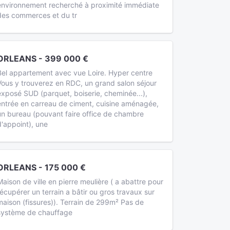
environnement recherché à proximité immédiate
des commerces et du tr
ORLEANS - 399 000 €
Bel appartement avec vue Loire. Hyper centre
Vous y trouverez en RDC, un grand salon séjour
exposé SUD (parquet, boiserie, cheminée...),
entrée en carreau de ciment, cuisine aménagée,
un bureau (pouvant faire office de chambre
d'appoint), une
ORLEANS - 175 000 €
Maison de ville en pierre meulière ( a abattre pour
récupérer un terrain a bâtir ou gros travaux sur
maison (fissures)). Terrain de 299m² Pas de
système de chauffage