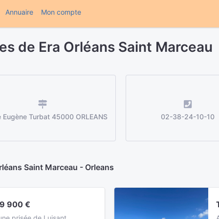
(current)
Annuaire
Mon compte
es de Era Orléans Saint Marceau
e Eugène Turbat 45000 ORLEANS
02-38-24-10-10
rléans Saint Marceau - Orleans
9 900 €
ne prisée de Luisant,