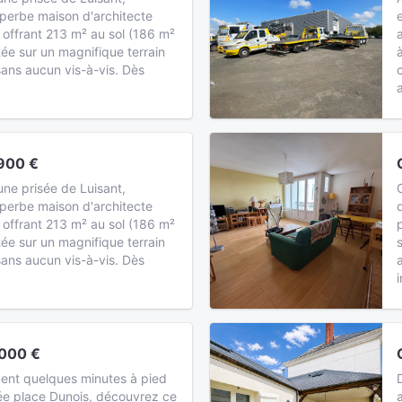
perbe maison d'architecte
 offrant 213 m² au sol (186 m²
tée sur un magnifique terrain
ans aucun vis-à-vis. Dès
900 €
ne prisée de Luisant,
perbe maison d'architecte
 offrant 213 m² au sol (186 m²
tée sur un magnifique terrain
ans aucun vis-à-vis. Dès
000 €
ment quelques minutes à pied
hée place Dunois, découvrez ce