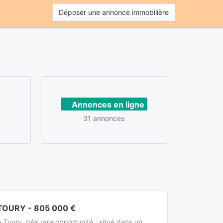
Déposer une annonce immobilière
Annonces en ligne
31 annonces
TOURY - 805 000 €
A Toury, très rare opportunité : situé dans un