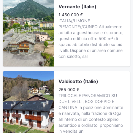
Vernante (Italie)
1 450 000 €
ITALIA//LIMONE
PIEMONTE//CUNEO Attualmente
adibito a guesthouse e ristorante,
questo edificio offre 500 m² di
spazio abitabile distribuito su più
livelli. Dispone di un'area comune
con salotto, sal
Valdisotto (Italie)
265 000 €
TRILOCALE PANORAMICO SU
DUE LIVELLI, BOX DOPPIO E
CANTINA In posizione dominante
e riservata, nella frazione di Oga,
all’interno di un contesto alpino
autentico e ordinato, proponiamo
in vendita un