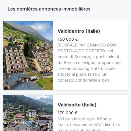
Les dérnières annonces immobilières
Valdidentro (Italie)
150 000 €
BILOCALE PANORAMICO CON
POSTO AUTO COPERTO Nel
cuore di Semogo, a pochi minuti
da Bormio e Livigno, proponiamo
in vendita accogliente bilocale
situato al piano terra di un
contesto condominiale ben
Valdisotto (Italie)
179 000 €
Nel grazioso borgo di Santa
Lucia, nel comune di Valdisotto e
a pochi minuti da Bormio,