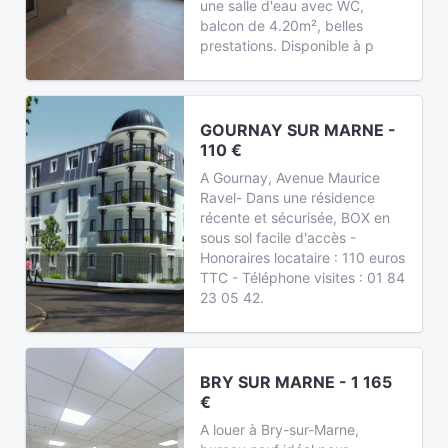
une salle d'eau avec WC,
balcon de 4.20m², belles
prestations. Disponible à p
GOURNAY SUR MARNE -
110 €
A Gournay, Avenue Maurice
Ravel- Dans une résidence
récente et sécurisée, BOX en
sous sol facile d'accès -
Honoraires locataire : 110 euros
TTC - Téléphone visites : 01 84
23 05 42.
BRY SUR MARNE - 1 165
€
A louer à Bry-sur-Marne,