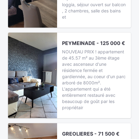
loggia, séjour ouvert sur balcon
, 2 chambres, salle des bains
et
PEYMEINADE - 125 000 €
NOUVEAU PRIX ! appartement
de 45.57 m² au 3ème étage
avec ascenseur d'une
résidence fermée et
gardiennée, au coeur d'un parc
arboré de 8000m².
L'appartement qui a été
entièrement restauré avec
beaucoup de goût par les
propriétair
GREOLIERES - 71 500 €