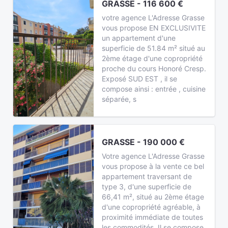
GRASSE - 116 600 €
votre agence L'Adresse Grasse
vous propose EN EXCLUSIVITE
un appartement d'une
superficie de 51.84 m² situé au
2ème étage d'une copropriété
proche du cours Honoré Cresp.
Exposé SUD EST , il se
compose ainsi : entrée , cuisine
séparée, s
GRASSE - 190 000 €
Votre agence L'Adresse Grasse
vous propose à la vente ce bel
appartement traversant de
type 3, d'une superficie de
66,41 m², situé au 2ème étage
d'une copropriété agréable, à
proximité immédiate de toutes
les commodités. Il se compose