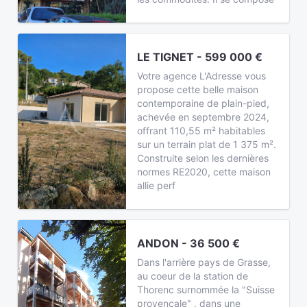
LE TIGNET - 599 000 €
Votre agence L'Adresse vous
propose cette belle maison
contemporaine de plain-pied,
achevée en septembre 2024,
offrant 110,55 m² habitables
sur un terrain plat de 1 375 m².
Construite selon les dernières
normes RE2020, cette maison
allie perf
ANDON - 36 500 €
Dans l'arrière pays de Grasse,
au coeur de la station de
Thorenc surnommée la "Suisse
provençale" , dans une