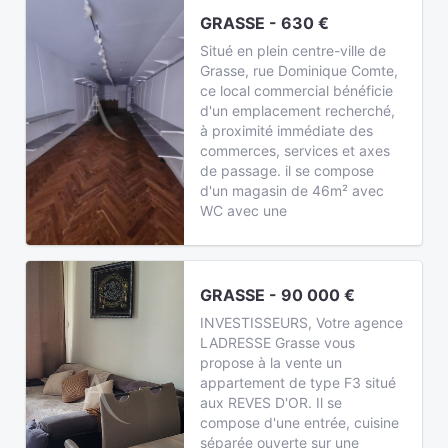
GRASSE - 630 €
Situé en plein centre-ville de
Grasse, rue Dominique Comte,
ce local commercial bénéficie
d'un emplacement recherché,
à proximité immédiate des
commerces, services et axes
de passage. il se compose
d'un magasin de 46m² avec
WC avec une
GRASSE - 90 000 €
INVESTISSEURS, Votre agence
LADRESSE Grasse vous
propose à la vente un
appartement de type F3 situé
aux REVES D'OR. Il se
compose d'une entrée, cuisine
séparée ouverte sur une