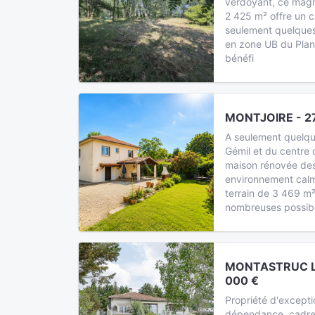
verdoyant, ce magni
2 425 m² offre un c
seulement quelques
en zone UB du Plan 
bénéfi
MONTJOIRE - 2
A seulement quelqu
Gémil et du centre 
maison rénovée des
environnement calm
terrain de 3 469 m²
nombreuses possib
MONTASTRUC L
000 €
Propriété d'except
dépendance, cadre 