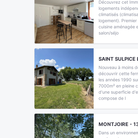
Découvrez cet Imm
logements indépend
climatisés (climati
logement). Premier
cuisine aménagée e
salon/séjo
SAINT SULPICE 
Nouveau à moins de
découvrir cette fe
les années 1990 su
7000m² en pleine 
d'une superficie d'
compose de l
MONTJOIRE - 1
Dans un environnem