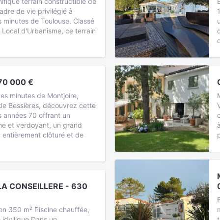
fique terrain constructible de
adre de vie privilégié à
 minutes de Toulouse. Classé
Local d'Urbanisme, ce terrain
70 000 €
es minutes de Montjoire,
de Bessières, découvrez cette
 années 70 offrant un
e et verdoyant, un grand
 entièrement clôturé et de
A CONSEILLERE - 630
B
ion 350 m² Piscine chauffée,
idyllique Dans un