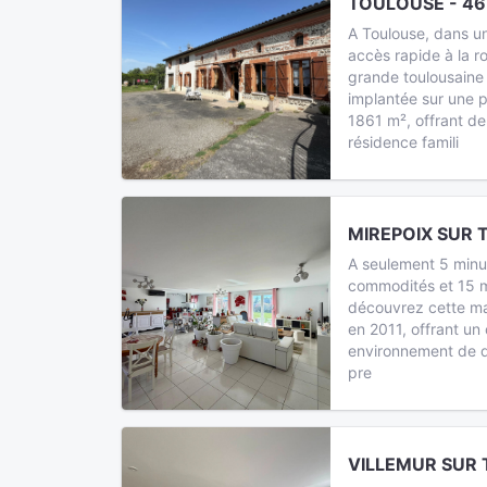
TOULOUSE - 46
A Toulouse, dans u
accès rapide à la 
grande toulousaine
implantée sur une p
1861 m², offrant de
résidence famili
MIREPOIX SUR T
A seulement 5 minu
commodités et 15 mi
découvrez cette ma
en 2011, offrant un
environnement de q
pre
VILLEMUR SUR 