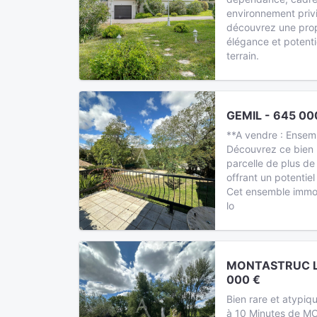
environnement privil
découvrez une propr
élégance et potenti
terrain.
GEMIL - 645 00
**A vendre : Ensemb
Découvrez ce bien r
parcelle de plus de
offrant un potentie
Cet ensemble immob
lo
MONTASTRUC LA
000 €
Bien rare et atypiq
à 10 Minutes de M