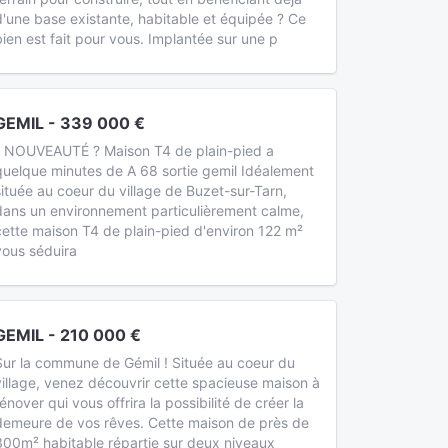
d'une base existante, habitable et équipée ? Ce
bien est fait pour vous. Implantée sur une p
GEMIL - 339 000 €
- NOUVEAUTÉ ? Maison T4 de plain-pied a
quelque minutes de A 68 sortie gemil Idéalement
située au coeur du village de Buzet-sur-Tarn,
dans un environnement particulièrement calme,
cette maison T4 de plain-pied d'environ 122 m²
vous séduira
GEMIL - 210 000 €
Sur la commune de Gémil ! Située au coeur du
village, venez découvrir cette spacieuse maison à
rénover qui vous offrira la possibilité de créer la
demeure de vos rêves. Cette maison de près de
300m² habitable répartie sur deux niveaux