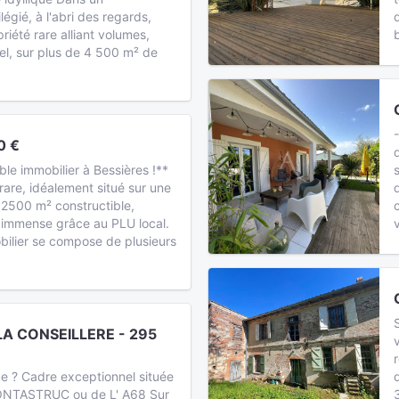
égié, à l'abri des regards,
iété rare alliant volumes,
el, sur plus de 4 500 m² de
0 €
le immobilier à Bessières !**
are, idéalement situé sur une
 2500 m² constructible,
l immense grâce au PLU local.
ilier se compose de plusieurs
 CONSEILLERE - 295
ue ? Cadre exceptionnel située
ONTASTRUC ou de L' A68 Sur