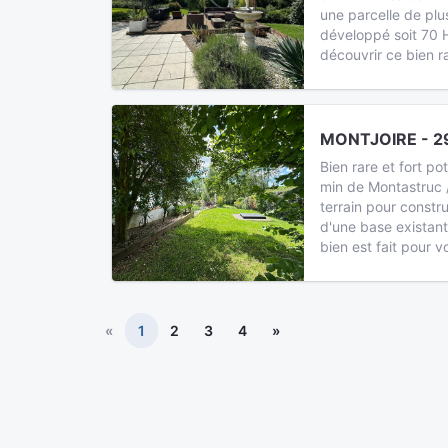
une parcelle de pl
développé soit 70 
découvrir ce bien r
MONTJOIRE - 2
Bien rare et fort pot
min de Montastruc 
terrain pour constru
d'une base existant
bien est fait pour 
«
1
2
3
4
»