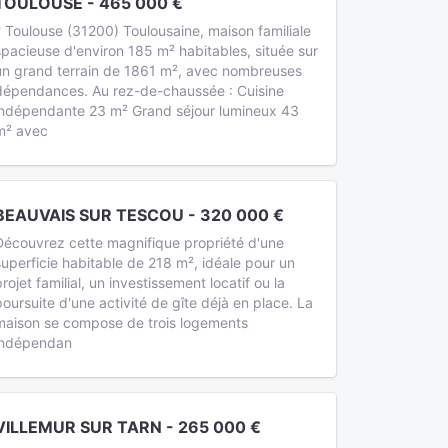
TOULOUSE - 465 000 €
? Toulouse (31200) Toulousaine, maison familiale
spacieuse d'environ 185 m² habitables, située sur
un grand terrain de 1861 m², avec nombreuses
dépendances. Au rez-de-chaussée : Cuisine
indépendante 23 m² Grand séjour lumineux 43
m² avec
BEAUVAIS SUR TESCOU - 320 000 €
Découvrez cette magnifique propriété d'une
superficie habitable de 218 m², idéale pour un
projet familial, un investissement locatif ou la
poursuite d'une activité de gîte déjà en place. La
maison se compose de trois logements
indépendan
VILLEMUR SUR TARN - 265 000 €