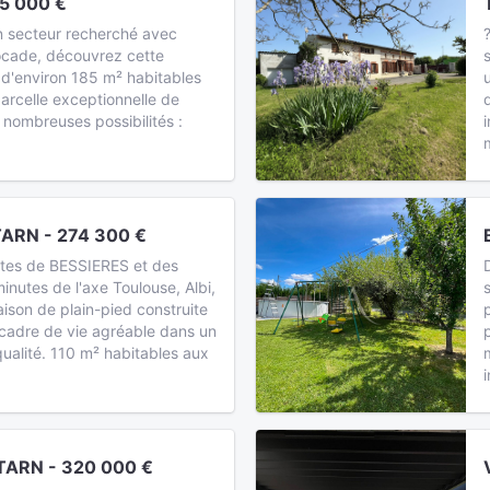
5 000 €
n secteur recherché avec
rocade, découvrez cette
 d'environ 185 m² habitables
arcelle exceptionnelle de
 nombreuses possibilités :
ARN - 274 300 €
tes de BESSIERES et des
nutes de l'axe Toulouse, Albi,
ison de plain-pied construite
 cadre de vie agréable dans un
ualité. 110 m² habitables aux
TARN - 320 000 €