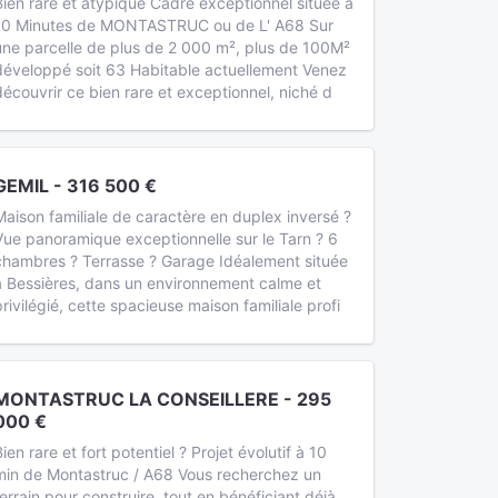
Bien rare et atypique Cadre exceptionnel située à
10 Minutes de MONTASTRUC ou de L' A68 Sur
une parcelle de plus de 2 000 m², plus de 100M²
développé soit 63 Habitable actuellement Venez
découvrir ce bien rare et exceptionnel, niché d
GEMIL - 316 500 €
Maison familiale de caractère en duplex inversé ?
Vue panoramique exceptionnelle sur le Tarn ? 6
chambres ? Terrasse ? Garage Idéalement située
à Bessières, dans un environnement calme et
privilégié, cette spacieuse maison familiale profi
MONTASTRUC LA CONSEILLERE - 295
000 €
ien rare et fort potentiel ? Projet évolutif à 10
min de Montastruc / A68 Vous recherchez un
terrain pour construire, tout en bénéficiant déjà