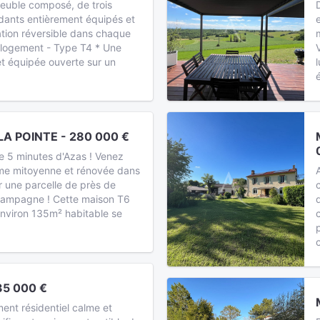
euble composé, de trois
ants entièrement équipés et
sation réversible dans chaque
 logement - Type T4 * Une
t équipée ouverte sur un
LA POINTE - 280 000 €
 5 minutes d'Azas ! Venez
rme mitoyenne et rénovée dans
r une parcelle de près de
campagne ! Cette maison T6
environ 135m² habitable se
35 000 €
ent résidentiel calme et