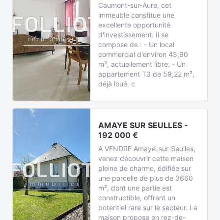
Caumont-sur-Aure, cet
immeuble constitue une
excellente opportunité
d'investissement. Il se
compose de : - Un local
commercial d'environ 45,90
m², actuellement libre. - Un
appartement T3 de 59,22 m²,
déjà loué, c
AMAYE SUR SEULLES -
192 000 €
A VENDRE Amayé-sur-Seulles,
venez découvrir cette maison
pleine de charme, édifiée sur
une parcelle de plus de 3660
m², dont une partie est
constructible, offrant un
potentiel rare sur le secteur. La
maison propose en rez-de-