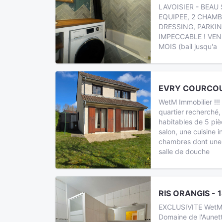
LAVOISIER - BEAU
EQUIPEE, 2 CHAMB
DRESSING, PARKIN
IMPECCABLE ! VE
MOIS (bail jusqu'a
EVRY COURCOU
WetM Immobilier !!
quartier recherché,
habitables de 5 pi
salon, une cuisine
chambres dont une
salle de douche
RIS ORANGIS - 
EXCLUSIVITE WetM I
Domaine de l'Aunet