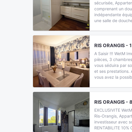
sécurisée, Apparte
comprenant un doub
indépendante équip
une salle de douch
RIS ORANGIS - 
A Saisir !!! WetM I
pièces, 3 chambres 
vous séduira par so
et ses prestations.
vous avez la possib
RIS ORANGIS - 
EXCLUSIVITE WetM 
Ris-Orangis, Appar
investisseur avec s
RENTABILITE 10% Ce