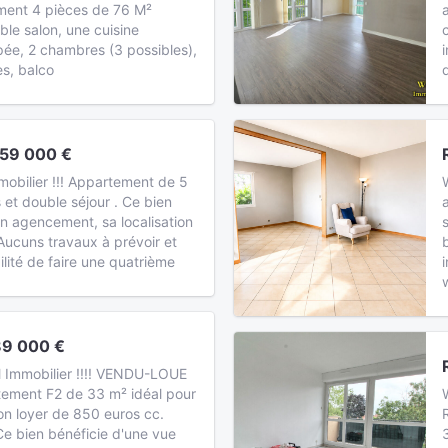
ment 4 pièces de 76 M²
le salon, une cuisine
ée, 2 chambres (3 possibles),
es, balco
159 000 €
mmobilier !!! Appartement de 5
et double séjour . Ce bien
n agencement, sa localisation
 Aucuns travaux à prévoir et
ilité de faire une quatrième
89 000 €
Immobilier !!!! VENDU-LOUE
tement F2 de 33 m² idéal pour
on loyer de 850 euros cc.
 bien bénéficie d'une vue