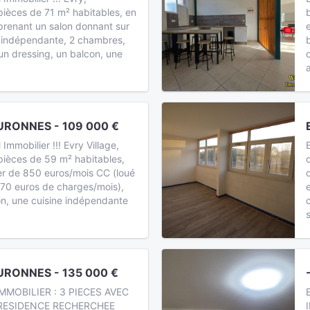
ièces de 71 m² habitables, en
prenant un salon donnant sur
e indépendante, 2 chambres,
 un dressing, un balcon, une
RONNES - 109 000 €
mobilier !!! Evry Village,
ièces de 59 m² habitables,
 de 850 euros/mois CC (loué
170 euros de charges/mois),
n, une cuisine indépendante
RONNES - 135 000 €
MMOBILIER : 3 PIECES AVEC
 RESIDENCE RECHERCHEE