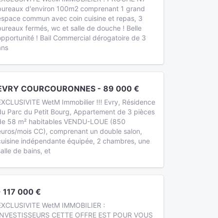
bureaux d'environ 100m2 comprenant 1 grand
espace commun avec coin cuisine et repas, 3
bureaux fermés, wc et salle de douche ! Belle
opportunité ! Bail Commercial dérogatoire de 3
ans
EVRY COURCOURONNES - 89 000 €
EXCLUSIVITE WetM Immobilier !!! Evry, Résidence
du Parc du Petit Bourg, Appartement de 3 pièces
de 58 m² habitables VENDU-LOUE (850
euros/mois CC), comprenant un double salon,
cuisine indépendante équipée, 2 chambres, une
salle de bains, et
- 117 000 €
EXCLUSIVITE WetM IMMOBILIER :
INVESTISSEURS CETTE OFFRE EST POUR VOUS