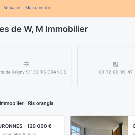
(current)
Annuaire
Mon compte
es de W, M Immobilier
te de Grigny 91130 RIS ORANGIS
09-72-80-99-47
mmobilier - Ris orangis
RONNES - 129 000 €
mmobilier !!! Evry,