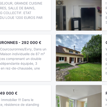
 SEJOUR, GRANDE CUISINE
RES, SALLE DE BAINS,
G COLLECTIF. ETAT
NDU LOUE 1200 EUROS PAR
RONNES - 292 000 €
! Courcouronnes/Evry, Dans un
 Maison individuelle de 87 m²
èces comprenant un double
 indépendante équipée, 3
 en rez-de-chaussée, une
149 000 €
mmobilier !!! Dans le
te, résidence de standing