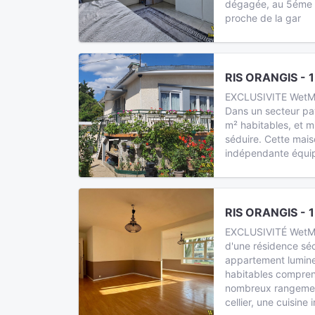
dégagée, au 5éme 
proche de la gar
RIS ORANGIS - 1
EXCLUSIVITE WetM I
Dans un secteur pav
m² habitables, et m
séduire. Cette mai
indépendante équip
RIS ORANGIS - 
EXCLUSIVITÉ WetM I
d'une résidence séc
appartement lumin
habitables compren
nombreux rangemen
cellier, une cuisine i