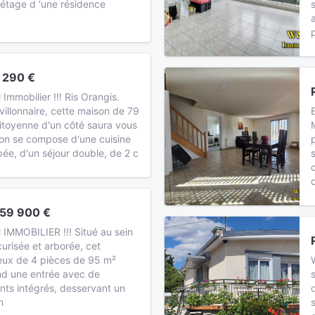
étage d 'une résidence
 290 €
mmobilier !!! Ris Orangis.
illonnaire, cette maison de 79
itoyenne d'un côté saura vous
son se compose d'une cuisine
ée, d'un séjour double, de 2 c
159 900 €
MMOBILIER !!! Situé au sein
urisée et arborée, cet
eux de 4 pièces de 95 m²
d une entrée avec de
ts intégrés, desservant un
n