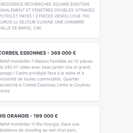
! RESIDENCE RECHERCHEE SQUARE EINSTEIN
RAVALEMENT ET FENETRES DOUBLES VITRAGES
VOTES ET PAYES ! 2 PIECES VENDU LOUE 790
EUROS cc SEJOUR CUISINE UNE CHAMBRE
SALLE DE BAINS, CAV
CORBEIL ESSONNES - 369 000 €
WetM Immobilier !! Maison Familiale de 10 pièces
de 240 m² utiles avec beau jardin clos et grand
garage ! Cadre privilégié face à la seine et à
proximité de toutes commodités. Quartier
recherché à Corbeil Essonnes Limite le Coudray
bords
RIS ORANGIS - 199 000 €
WetM Immobilier !!! Ris-Orangis, Dans une
résidence de standing au sein d'un parc,