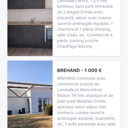
Lamballe Centre, T2/3 très
lumineux dans petit immeuble
de 2 étages Entrée avec
placards, séjour avec cuisine
ouverte aménagée équipée, 1
chambre et 1 pièce dressing,
salle d'eau, wc. Commerces à
pieds, parking proche
Chauffage électriq
BREHAND - 1 000 €
BREHAND commune avec
commerces proche de
Lamballe et Moncontour
Maison T4 très atypique et de
plain pied Meublée Entrée,
spacieux salon-séjour très
lumineux, cuisine ouverte
aménagée équipée, buanderie,
wc, 1 suite parentale avec salle