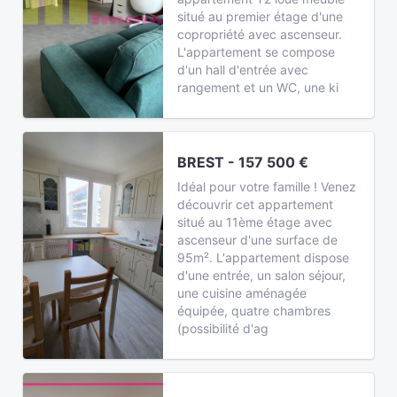
situé au premier étage d'une
copropriété avec ascenseur.
L'appartement se compose
d'un hall d'entrée avec
rangement et un WC, une ki
BREST - 157 500 €
Idéal pour votre famille ! Venez
découvrir cet appartement
situé au 11ème étage avec
ascenseur d'une surface de
95m². L'appartement dispose
d'une entrée, un salon séjour,
une cuisine aménagée
équipée, quatre chambres
(possibilité d'ag