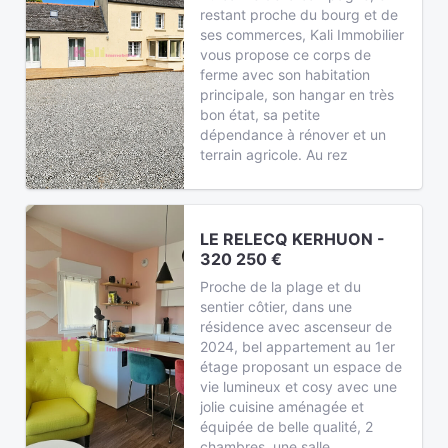
restant proche du bourg et de
ses commerces, Kali Immobilier
vous propose ce corps de
ferme avec son habitation
principale, son hangar en très
bon état, sa petite
dépendance à rénover et un
terrain agricole. Au rez
LE RELECQ KERHUON -
320 250 €
Proche de la plage et du
sentier côtier, dans une
résidence avec ascenseur de
2024, bel appartement au 1er
étage proposant un espace de
vie lumineux et cosy avec une
jolie cuisine aménagée et
équipée de belle qualité, 2
chambres, une salle