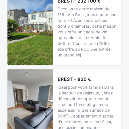
BREST - 232 100 €
Découvrez cette maison de
115 m² à Brest, idéale pour une
famille ! Avec ses 5 pièces
dont 3 chambres, cette maison
vous offre un cadre de vie
agréable sur un terrain de
500m². Construite en 1960,
elle offre au RDC une entrée,
un grand séj
BREST - 820 €
Idéal pour votre famille ! Dans
le secteur de Bellevue, venez
découvrir cet appartement
situé au 11ème étage avec
ascenseur d'une surface de
95m². L'appartement dispose
d'une entrée, un salon séjour,
une cuisine aménagée