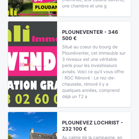
une chambre et une g
PLOUNEVENTER - 346
500 €
Situé au coeur du bourg de
Plounéventer, cet immeuble sur
3 niveaux est une véritable
perle pour les investisseurs
avisés. Voici ce qu'il vous offre
: RDC Rénové : Le rez-de-
chaussée, rénové il y a
quelques années, comprend
déjà un T2 a
PLOUNEVEZ LOCHRIST -
232 100 €
Au calme de la campagne, en