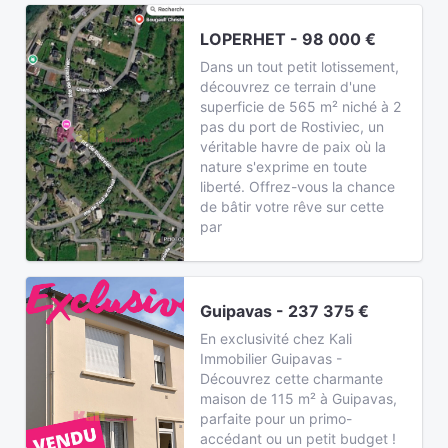
LOPERHET - 98 000 €
Dans un tout petit lotissement,
découvrez ce terrain d'une
superficie de 565 m² niché à 2
pas du port de Rostiviec, un
véritable havre de paix où la
nature s'exprime en toute
liberté. Offrez-vous la chance
de bâtir votre rêve sur cette
par
Guipavas - 237 375 €
En exclusivité chez Kali
Immobilier Guipavas -
Découvrez cette charmante
maison de 115 m² à Guipavas,
parfaite pour un primo-
accédant ou un petit budget !