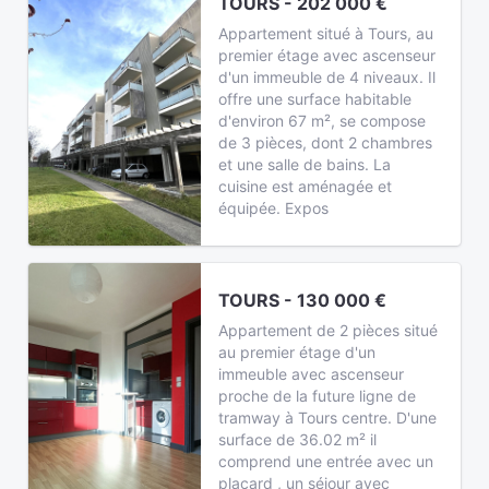
TOURS - 202 000 €
Appartement situé à Tours, au
premier étage avec ascenseur
d'un immeuble de 4 niveaux. Il
offre une surface habitable
d'environ 67 m², se compose
de 3 pièces, dont 2 chambres
et une salle de bains. La
cuisine est aménagée et
équipée. Expos
TOURS - 130 000 €
Appartement de 2 pièces situé
au premier étage d'un
immeuble avec ascenseur
proche de la future ligne de
tramway à Tours centre. D'une
surface de 36.02 m² il
comprend une entrée avec un
placard , un séjour avec