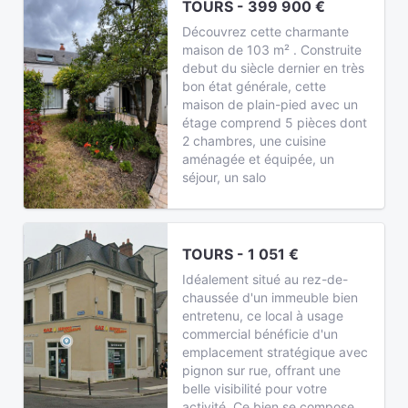
TOURS - 399 900 €
Découvrez cette charmante
maison de 103 m² . Construite
debut du siècle dernier en très
bon état générale, cette
maison de plain-pied avec un
étage comprend 5 pièces dont
2 chambres, une cuisine
aménagée et équipée, un
séjour, un salo
TOURS - 1 051 €
Idéalement situé au rez-de-
chaussée d'un immeuble bien
entretenu, ce local à usage
commercial bénéficie d'un
emplacement stratégique avec
pignon sur rue, offrant une
belle visibilité pour votre
activité. Ce bien se compose