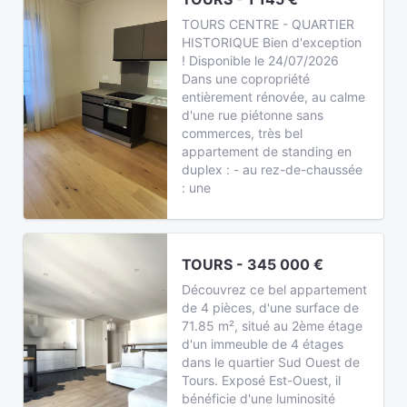
TOURS CENTRE - QUARTIER
HISTORIQUE Bien d'exception
! Disponible le 24/07/2026
Dans une copropriété
entièrement rénovée, au calme
d'une rue piétonne sans
commerces, très bel
appartement de standing en
duplex : - au rez-de-chaussée
: une
TOURS - 345 000 €
Découvrez ce bel appartement
de 4 pièces, d'une surface de
71.85 m², situé au 2ème étage
d'un immeuble de 4 étages
dans le quartier Sud Ouest de
Tours. Exposé Est-Ouest, il
bénéficie d'une luminosité