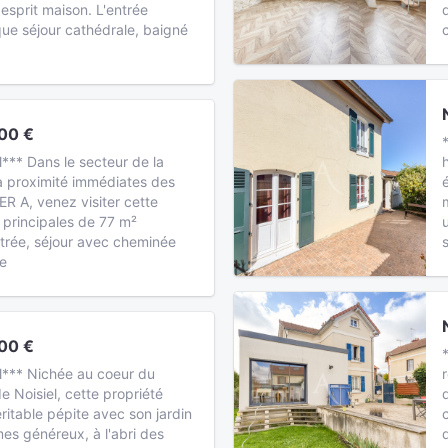
 esprit maison. L'entrée
ue séjour cathédrale, baigné
00 €
l*** Dans le secteur de la
à proximité immédiates des
R A, venez visiter cette
 principales de 77 m²
rée, séjour avec cheminée
se
00 €
el*** Nichée au coeur du
e Noisiel, cette propriété
ritable pépite avec son jardin
mes généreux, à l'abri des