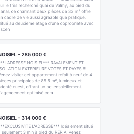
sur le très recherché quai de Valmy, au pied du
canal, ce charmant deux pièces de 33 m² offre
un cadre de vie aussi agréable que pratique.
Situé au deuxième étage d'une copropriété avec
ascen
NOISIEL - 285 000 €
***L'ADRESSE NOISIEL*** RAVALEMENT ET
ISOLATION EXTERIEURE VOTES ET PAYES !!!
Venez visiter cet appartement refait à neuf de 4
pièces principales de 88,5 m², lumineux et
orienté ouest, offrant un bel ensoleillement.
L'agencement optimisé com
NOISIEL - 314 000 €
***EXCLUSIVITE L'ADRESSE*** Idéalement situé
à seulement 3 min à pied du RER A, venez