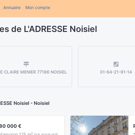
(current)
Annuaire
Mon compte
es de L'ADRESSE Noisiel
E CLAIRE MENIER 77186 NOISIEL
01-64-21-91-14
SSE Noisiel - Noisiel
80 000 €
 d'environ 125 m² sur sous-sol