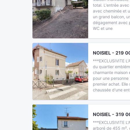
total. L'entrée ave
avec cheminée et u
un grand balcon, un
dégagement avec pl
WC et une
NOISIEL - 219 0
***EXCLUSIVITE L'
du quartier embléma
charmante maison é
pour une personne 
premier achat. Ell
chaussée d'une ent
NOISIEL - 319 0
***EXCLUSIVITE L'A
arboré de 455 m², 