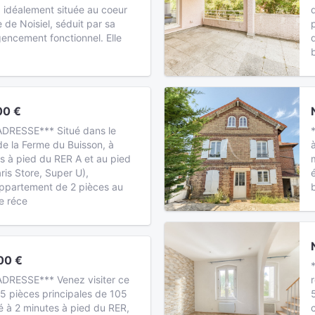
 idéalement située au coeur
 de Noisiel, séduit par sa
gencement fonctionnel. Elle
00 €
ADRESSE*** Situé dans le
de la Ferme du Buisson, à
s à pied du RER A et au pied
is Store, Super U),
ppartement de 2 pièces au
e réce
00 €
DRESSE*** Venez visiter ce
5 pièces principales de 105
é à 2 minutes à pied du RER,