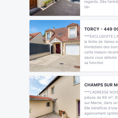
regards. Dès l'entr
de-
TORCY - 449 0
***EXCLUSIVITE L'A
la limite de Vaires-
immédiate des bord
cette maison récent
saura vous séduire
sa fonction
CHAMPS SUR MA
***L'ADRESSE NOISI
pièces de 69 m², 8
sur-Marne, dans un
Elle bénéficie d'une
agencement optimisé