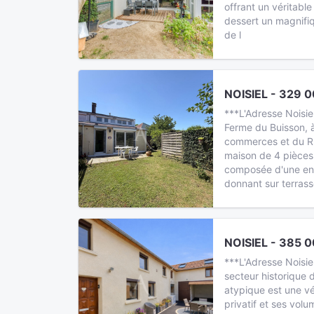
offrant un véritable
dessert un magnifiq
de l
NOISIEL - 329 0
***L'Adresse Noisie
Ferme du Buisson, 
commerces et du RE
maison de 4 pièces
composée d'une ent
donnant sur terras
NOISIEL - 385 0
***L'Adresse Noisi
secteur historique d
atypique est une vé
privatif et ses volu