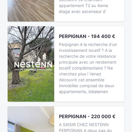
appartement T2 au 4eme
étage avec ascenseur d'
PERPIGNAN - 194 400 €
Perpignan A la recherche d'un
investissement locatif ? A la
recherche de votre résidence
principale avec un rendement
locatif complémentaire ? Ne
cherchez plus ! Venez
découvrir cet ensemble
immobilier composé de deux
appartements, idéalemen
PERPIGNAN - 220 000 €
A SAISIR CHEZ NESTENN
PERPIGNAN A deux pas du