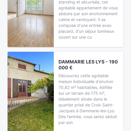
standing et sécurisée, cet
agréable appartement de vous
séduira par son environnement
calme et verdoyant. Il se
compose d'une entrée avec
placard, d'un séjour lumineux
ouvert sur une cu
DAMMARIE LES LYS - 190
000 €
Découvrez cette agréable
maison individuelle d'environ
70,82 m² habitables, édifiée
sur un terrain de 175 m²,
idéalement située dans le
quartier prisé de Croix Saint-
Jacques à Dammarie-les-Lys.
Dès l'entrée, vous serez séduit
par son