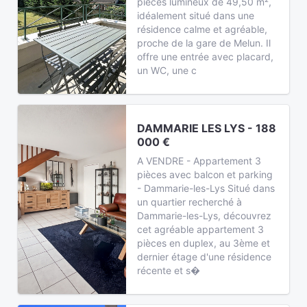
pièces lumineux de 49,50 m²,
idéalement situé dans une
résidence calme et agréable,
proche de la gare de Melun. Il
offre une entrée avec placard,
un WC, une c
DAMMARIE LES LYS - 188
000 €
A VENDRE - Appartement 3
pièces avec balcon et parking
- Dammarie-les-Lys Situé dans
un quartier recherché à
Dammarie-les-Lys, découvrez
cet agréable appartement 3
pièces en duplex, au 3ème et
dernier étage d'une résidence
récente et s�