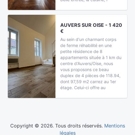
AUVERS SUR OISE - 1 420
€
Au sein d'un charmant corps
de ferme réhabilité en une
petite résidence de 8
appartements située à 1 km du
centre d'Auvers/Oise, nous
vous proposons ce beau
duplex de 4 pièces de 118.94,
dont 97,59 m2 carrez au 1er
étage. Celui-ci offre au
Copyright © 2026. Tous droits réservés.
Mentions
légales