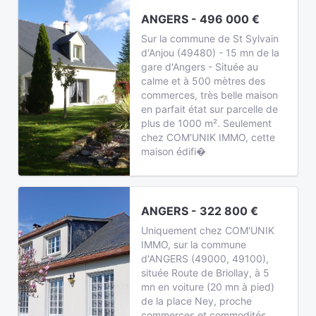
ANGERS - 496 000 €
Sur la commune de St Sylvain
d'Anjou (49480) - 15 mn de la
gare d'Angers - Située au
calme et à 500 mètres des
commerces, très belle maison
en parfait état sur parcelle de
plus de 1000 m². Seulement
chez COM'UNIK IMMO, cette
maison édifi�
ANGERS - 322 800 €
Uniquement chez COM'UNIK
IMMO, sur la commune
d'ANGERS (49000, 49100),
située Route de Briollay, à 5
mn en voiture (20 mn à pied)
de la place Ney, proche
commerces et commodités,