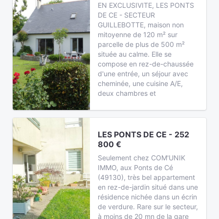
EN EXCLUSIVITE, LES PONTS
DE CE - SECTEUR
GUILLEBOTTE, maison non
mitoyenne de 120 m² sur
parcelle de plus de 500 m²
située au calme. Elle se
compose en rez-de-chaussée
d'une entrée, un séjour avec
cheminée, une cuisine A/E,
deux chambres et
LES PONTS DE CE - 252
800 €
Seulement chez COM'UNIK
IMMO, aux Ponts de Cé
(49130), très bel appartement
en rez-de-jardin situé dans une
résidence nichée dans un écrin
de verdure. Rare sur le secteur,
à moins de 20 mn de la gare