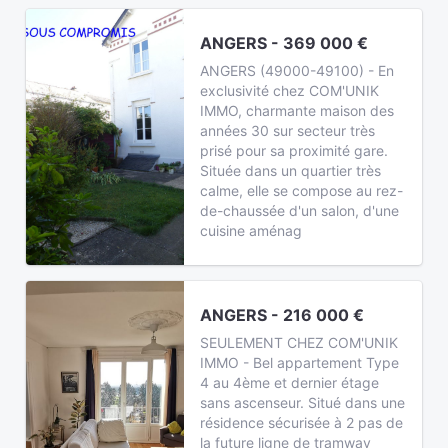
ANGERS - 369 000 €
ANGERS (49000-49100) - En
exclusivité chez COM'UNIK
IMMO, charmante maison des
années 30 sur secteur très
prisé pour sa proximité gare.
Située dans un quartier très
calme, elle se compose au rez-
de-chaussée d'un salon, d'une
cuisine aménag
ANGERS - 216 000 €
SEULEMENT CHEZ COM'UNIK
IMMO - Bel appartement Type
4 au 4ème et dernier étage
sans ascenseur. Situé dans une
résidence sécurisée à 2 pas de
la future ligne de tramway