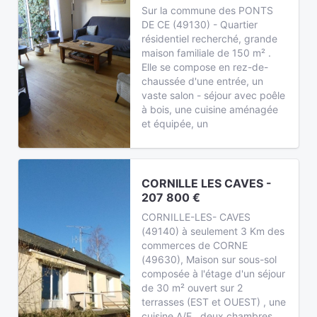
Sur la commune des PONTS
DE CE (49130) - Quartier
résidentiel recherché, grande
maison familiale de 150 m² .
Elle se compose en rez-de-
chaussée d'une entrée, un
vaste salon - séjour avec poêle
à bois, une cuisine aménagée
et équipée, un
CORNILLE LES CAVES -
207 800 €
CORNILLE-LES- CAVES
(49140) à seulement 3 Km des
commerces de CORNE
(49630), Maison sur sous-sol
composée à l'étage d'un séjour
de 30 m² ouvert sur 2
terrasses (EST et OUEST) , une
cuisine A/E , deux chambres