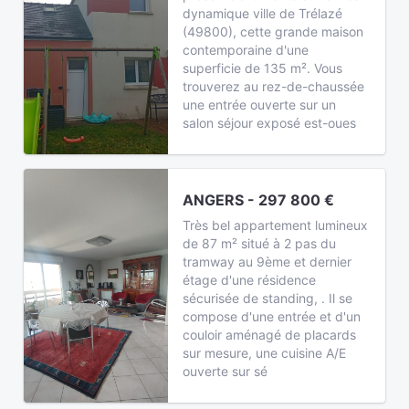
dynamique ville de Trélazé
(49800), cette grande maison
contemporaine d'une
superficie de 135 m². Vous
trouverez au rez-de-chaussée
une entrée ouverte sur un
salon séjour exposé est-oues
ANGERS - 297 800 €
Très bel appartement lumineux
de 87 m² situé à 2 pas du
tramway au 9ème et dernier
étage d'une résidence
sécurisée de standing, . Il se
compose d'une entrée et d'un
couloir aménagé de placards
sur mesure, une cuisine A/E
ouverte sur sé