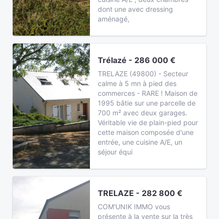
dont une avec dressing
aménagé,
Trélazé - 286 000 €
TRELAZE (49800) - Secteur
calme à 5 mn à pied des
commerces - RARE ! Maison de
1995 bâtie sur une parcelle de
700 m² avec deux garages.
Véritable vie de plain-pied pour
cette maison composée d'une
entrée, une cuisine A/E, un
séjour équi
TRELAZE - 282 800 €
COM'UNIK IMMO vous
présente à la vente sur la très