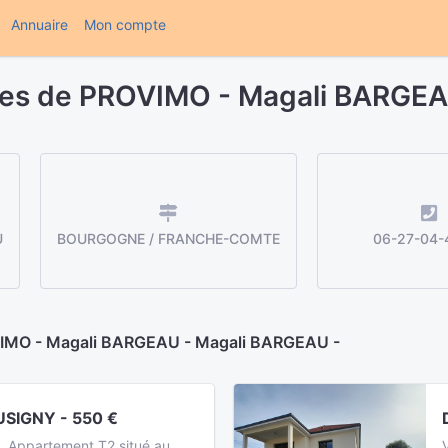
(current)
Annuaire
Mon compte
res de PROVIMO - Magali BARGE
U
BOURGOGNE / FRANCHE-COMTE
06-27-04-
OVIMO - Magali BARGEAU - Magali BARGEAU -
IGNY - 550 €
 Appartement T2 situé au