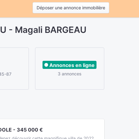
Déposer une annonce immobilière
AU - Magali BARGEAU
Annonces en ligne
3 annonces
45-87
DOLE - 345 000 €
Venez découvrir cette magnifique villa de 2022