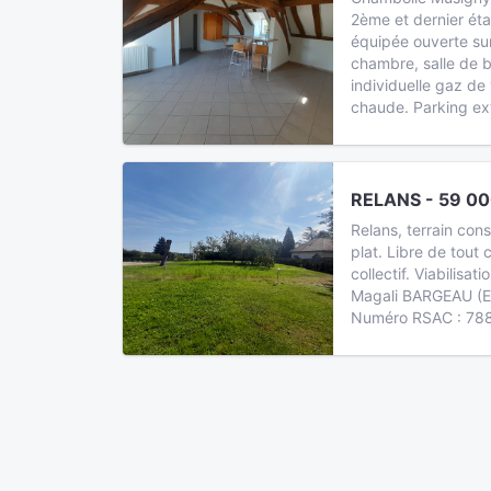
2ème et dernier ét
équipée ouverte sur
chambre, salle de 
individuelle gaz de
chaude. Parking ex
RELANS - 59 00
Relans, terrain con
plat. Libre de tout
collectif. Viabilisa
Magali BARGEAU (E
Numéro RSAC : 78