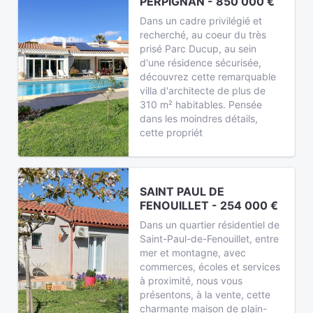
PERPIGNAN - 850 000 €
Dans un cadre privilégié et
recherché, au coeur du très
prisé Parc Ducup, au sein
d'une résidence sécurisée,
découvrez cette remarquable
villa d'architecte de plus de
310 m² habitables. Pensée
dans les moindres détails,
cette propriét
SAINT PAUL DE
FENOUILLET - 254 000 €
Dans un quartier résidentiel de
Saint-Paul-de-Fenouillet, entre
mer et montagne, avec
commerces, écoles et services
à proximité, nous vous
présentons, à la vente, cette
charmante maison de plain-