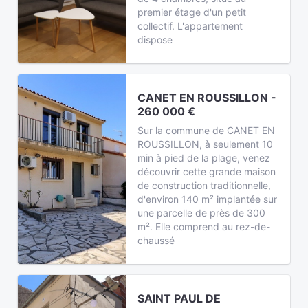
premier étage d'un petit
collectif. L'appartement
dispose
CANET EN ROUSSILLON -
260 000 €
Sur la commune de CANET EN
ROUSSILLON, à seulement 10
min à pied de la plage, venez
découvrir cette grande maison
de construction traditionnelle,
d'environ 140 m² implantée sur
une parcelle de près de 300
m². Elle comprend au rez-de-
chaussé
SAINT PAUL DE