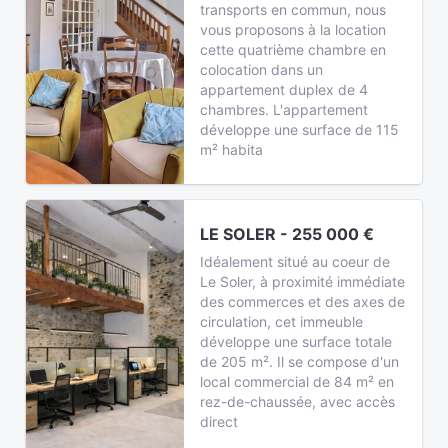
transports en commun, nous
vous proposons à la location
cette quatrième chambre en
colocation dans un
appartement duplex de 4
chambres. L'appartement
développe une surface de 115
m² habita
LE SOLER - 255 000 €
Idéalement situé au coeur de
Le Soler, à proximité immédiate
des commerces et des axes de
circulation, cet immeuble
développe une surface totale
de 205 m². Il se compose d'un
local commercial de 84 m² en
rez-de-chaussée, avec accès
direct