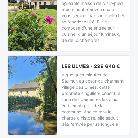
agréable maison de plain-pied
récemment rénovée saura
vous séduire par son confort et
sa fonctionnalité. Elle se
compose d'une entrée sur
cuisine, d'un séjour lumineux,
de deux chambres
LES ULMES - 239 640 €
A quelques minutes de
Saumur, au coeur du charmant
village des Ulmes, cette
propriété singulière constitue
l'une des demeures les plus
emblématiques de la
commune. Ancien moulin
chargé d'histoire, elle séduit
dès l'arrivée par sa longue all