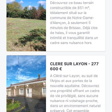
Découvrez ce beau terrain
constructible de 851 m²,
idéalement situé sur la
commune de Notre-Dame-
d'Alençon, à seulement 5
minutes de Brissac. Déjà clos
de haies, il vous garantit
intimité et tranquillité dans un
cadre sans nuisance hors
CLERE SUR LAYON - 277
600 €
A Cléré-sur-Layon, au sud de
l'Anjou et aux portes de la
nouvelle aquitaine. Découvrez
une propriété offrant un cadre
de vie privilégié, sans aucune
nuisance ni voisinage proche,
dans un environnement naturel
préservé. Cet ensemble