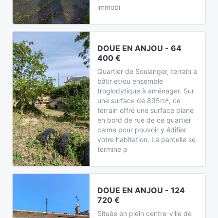
immobi
DOUE EN ANJOU - 64
400 €
Quartier de Soulanger, terrain à
bâtir et/ou ensemble
troglodytique à aménager. Sur
une surface de 895m², ce
terrain offre une surface plane
en bord de rue de ce quartier
calme pour pouvoir y édifier
votre habitation. La parcelle se
termine p
DOUE EN ANJOU - 124
720 €
Située en plein centre-ville de