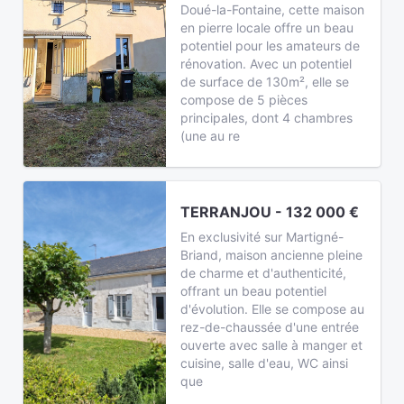
Doué-la-Fontaine, cette maison
en pierre locale offre un beau
potentiel pour les amateurs de
rénovation. Avec un potentiel
de surface de 130m², elle se
compose de 5 pièces
principales, dont 4 chambres
(une au re
TERRANJOU - 132 000 €
En exclusivité sur Martigné-
Briand, maison ancienne pleine
de charme et d'authenticité,
offrant un beau potentiel
d'évolution. Elle se compose au
rez-de-chaussée d'une entrée
ouverte avec salle à manger et
cuisine, salle d'eau, WC ainsi
que