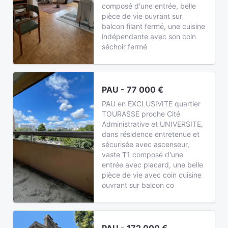
composé d'une entrée, belle
pièce de vie ouvrant sur
balcon filant fermé, une cuisine
indépendante avec son coin
séchoir fermé
PAU - 77 000 €
PAU en EXCLUSIVITE quartier
TOURASSE proche Cité
Administrative et UNIVERSITE,
dans résidence entretenue et
sécurisée avec ascenseur,
vaste T1 composé d'une
entrée avec placard, une belle
pièce de vie avec coin cuisine
ouvrant sur balcon co