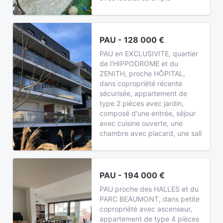
PAU - 128 000 €
PAU en EXCLUSIVITE, quartier
de l'HIPPODROME et du
ZENITH, proche HÔPITAL,
dans copropriété récente
sécurisée, appartement de
type 2 pièces avec jardin,
composé d'une entrée, séjour
avec cuisine ouverte, une
chambre avec placard, une sall
PAU - 194 000 €
PAU proche des HALLES et du
PARC BEAUMONT, dans petite
copropriété avec ascenseur,
appartement de type 4 pièces