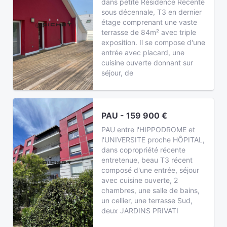
dans petite Résidence Récente
sous décennale, T3 en dernier
étage comprenant une vaste
terrasse de 84m² avec triple
exposition. Il se compose d'une
entrée avec placard, une
cuisine ouverte donnant sur
séjour, de
PAU - 159 900 €
PAU entre l'HIPPODROME et
l'UNIVERSITE proche HÔPITAL,
dans copropriété récente
entretenue, beau T3 récent
composé d'une entrée, séjour
avec cuisine ouverte, 2
chambres, une salle de bains,
un cellier, une terrasse Sud,
deux JARDINS PRIVATI