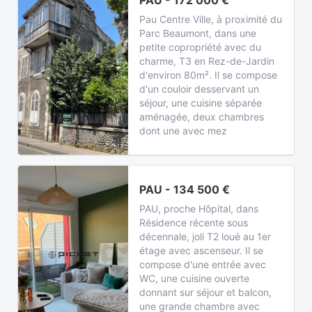
PAU - 172 000 €
Pau Centre Ville, à proximité du
Parc Beaumont, dans une
petite copropriété avec du
charme, T3 en Rez-de-Jardin
d'environ 80m². Il se compose
d'un couloir desservant un
séjour, une cuisine séparée
aménagée, deux chambres
dont une avec mez
PAU - 134 500 €
PAU, proche Hôpital, dans
Résidence récente sous
décennale, joli T2 loué au 1er
étage avec ascenseur. Il se
compose d'une entrée avec
WC, une cuisine ouverte
donnant sur séjour et balcon,
une grande chambre avec