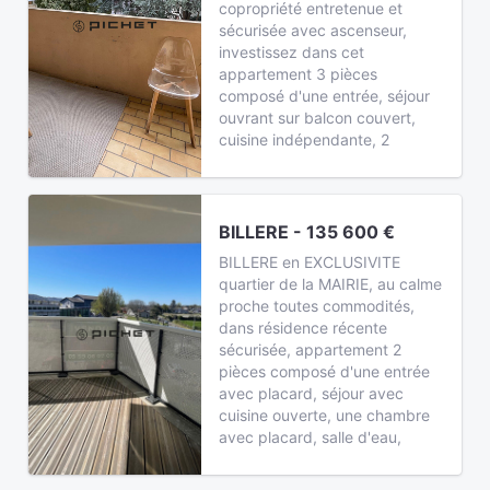
copropriété entretenue et
sécurisée avec ascenseur,
investissez dans cet
appartement 3 pièces
composé d'une entrée, séjour
ouvrant sur balcon couvert,
cuisine indépendante, 2
BILLERE - 135 600 €
BILLERE en EXCLUSIVITE
quartier de la MAIRIE, au calme
proche toutes commodités,
dans résidence récente
sécurisée, appartement 2
pièces composé d'une entrée
avec placard, séjour avec
cuisine ouverte, une chambre
avec placard, salle d'eau,