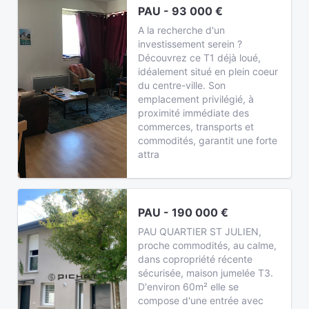
PAU - 93 000 €
A la recherche d'un
investissement serein ?
Découvrez ce T1 déjà loué,
idéalement situé en plein coeur
du centre-ville. Son
emplacement privilégié, à
proximité immédiate des
commerces, transports et
commodités, garantit une forte
attra
PAU - 190 000 €
PAU QUARTIER ST JULIEN,
proche commodités, au calme,
dans copropriété récente
sécurisée, maison jumelée T3.
D'environ 60m² elle se
compose d'une entrée avec