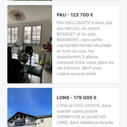
PAU - 123 700 €
PAU EXCLUSIVITE à deux pas
des HALLES, du centre
BOSQUET et du parc
BEAUMONT, dans petite
copropriété fermée sécurisée
en fond de cour, bel
appartement 3 pièces,
composé d'une vaste pièce de
vie d'environ 38m² avec
cuisine ouverte entièr
LONS - 179 000 €
LONS en EXCLUSIVITE, dans
quartier calme proche
CARREFOUR et QUARTIER
LIBRE, dans résidence récente