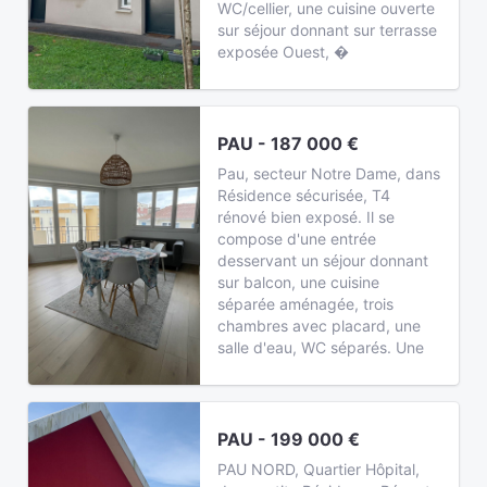
WC/cellier, une cuisine ouverte
sur séjour donnant sur terrasse
exposée Ouest, �
PAU - 187 000 €
Pau, secteur Notre Dame, dans
Résidence sécurisée, T4
rénové bien exposé. Il se
compose d'une entrée
desservant un séjour donnant
sur balcon, une cuisine
séparée aménagée, trois
chambres avec placard, une
salle d'eau, WC séparés. Une
PAU - 199 000 €
PAU NORD, Quartier Hôpital,