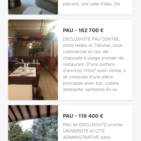
placard, une salle d'eau. De
PAU - 162 700 €
EXCLUSIVITE PAU CENTRE,
entre Halles et Tribunal, local
commercial en rez-de-
chaussée à usage premier de
restaurant. D'une surface
d'environ 110m² avec vitrine, il
se compose d'une pièce
principale avec bar, cuisine
attenante, sanitaires En so
PAU - 119 400 €
PAU en EXCLUSIVITE proche
UNIVERSITE et CITE
ADMINISTRATIVE dans