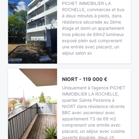
PICHET IMMOBILIER LA
ROCHELLE, commerces et bus
à deux minutes à pieds, dans
résidence sécurisée au 2ème
étage et demi un appartement
trois pièces de 69m2 lumineux
exposé plein sud comprenant
une entrée avec placard, un
séjour salon av
NIORT - 119 000 €
Uniquement à l'agence PICHET
IMMOBILIER LA ROCHELLE,
quartier Sainte Pezenne à
NIORT dans résidence récente
BBC avec ascenseur avec
appartement T3 de 68 m2
comprenant une entrée avec
placard, un séjour avec cuisine
ouverte équipée, deux ch