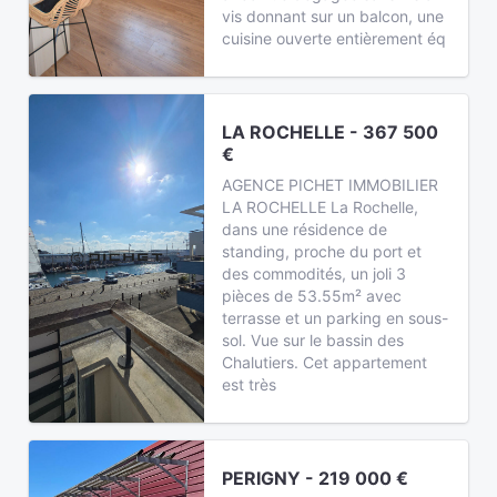
vis donnant sur un balcon, une
cuisine ouverte entièrement éq
LA ROCHELLE - 367 500
€
AGENCE PICHET IMMOBILIER
LA ROCHELLE La Rochelle,
dans une résidence de
standing, proche du port et
des commodités, un joli 3
pièces de 53.55m² avec
terrasse et un parking en sous-
sol. Vue sur le bassin des
Chalutiers. Cet appartement
est très
PERIGNY - 219 000 €