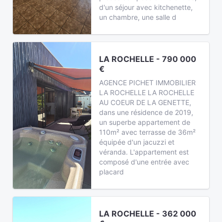
d'un séjour avec kitchenette,
un chambre, une salle d
LA ROCHELLE - 790 000
€
AGENCE PICHET IMMOBILIER
LA ROCHELLE LA ROCHELLE
AU COEUR DE LA GENETTE,
dans une résidence de 2019,
un superbe appartement de
110m² avec terrasse de 36m²
équipée d'un jacuzzi et
véranda. L'appartement est
composé d'une entrée avec
placard
LA ROCHELLE - 362 000