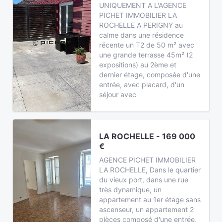
UNIQUEMENT A L'AGENCE
PICHET IMMOBILIER LA
ROCHELLE A PERIGNY au
calme dans une résidence
récente un T2 de 50 m² avec
une grande terrasse 45m² (2
expositions) au 2ème et
dernier étage, composée d'une
entrée, avec placard, d'un
séjour avec
LA ROCHELLE - 169 000
€
AGENCE PICHET IMMOBILIER
LA ROCHELLE, Dans le quartier
du vieux port, dans une rue
très dynamique, un
appartement au 1er étage sans
ascenseur, un appartement 2
pièces composé d'une entrée,