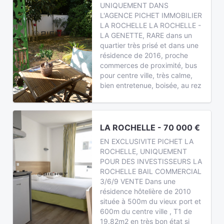
UNIQUEMENT DANS
L'AGENCE PICHET IMMOBILIER
LA ROCHELLE LA ROCHELLE -
LA GENETTE, RARE dans un
quartier très prisé et dans une
résidence de 2016, proche
commerces de proximité, bus
pour centre ville, très calme,
bien entretenue, boisée, au rez
LA ROCHELLE - 70 000 €
EN EXCLUSIVITE PICHET LA
ROCHELLE, UNIQUEMENT
POUR DES INVESTISSEURS LA
ROCHELLE BAIL COMMERCIAL
3/6/9 VENTE Dans une
résidence hôtelière de 2010
située à 500m du vieux port et
600m du centre ville , T1 de
19.82m2 en très bon état si