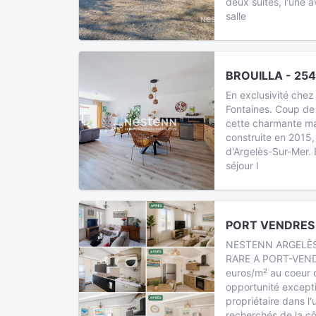
deux suites, l'une a
salle
BROUILLA - 254
En exclusivité che
Fontaines. Coup de
cette charmante ma
construite en 2015, 
d'Argelès-Sur-Mer.
séjour l
PORT VENDRES 
NESTENN ARGELÈ
RARE A PORT-VENDR
euros/m² au coeur 
opportunité excepti
propriétaire dans l'
recherchés de la cô