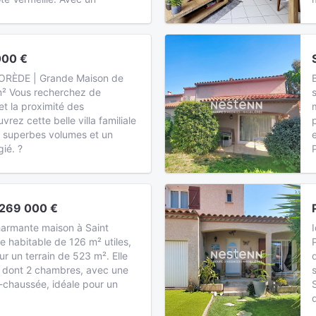
000 €
ORÈDE | Grande Maison de
m² Vous recherchez de
et la proximité des
ez cette belle villa familiale
e superbes volumes et un
gié. ?
269 000 €
armante maison à Saint
e habitable de 126 m² utiles,
ur un terrain de 523 m². Elle
 dont 2 chambres, avec une
chaussée, idéale pour un