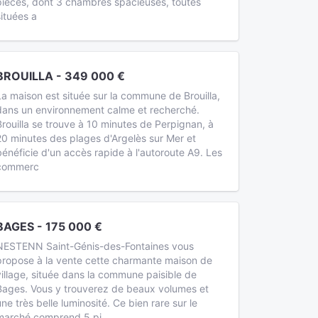
pièces, dont 3 chambres spacieuses, toutes
situées a
BROUILLA - 349 000 €
La maison est située sur la commune de Brouilla,
dans un environnement calme et recherché.
Brouilla se trouve à 10 minutes de Perpignan, à
20 minutes des plages d'Argelès sur Mer et
bénéficie d'un accès rapide à l'autoroute A9. Les
commerc
BAGES - 175 000 €
NESTENN Saint-Génis-des-Fontaines vous
propose à la vente cette charmante maison de
village, située dans la commune paisible de
Bages. Vous y trouverez de beaux volumes et
une très belle luminosité. Ce bien rare sur le
marché comprend 5 pi