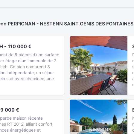
stenn PERPIGNAN - NESTENN SAINT GENIS DES FONTAINES -
 - 110 000 €
ent de 5 pièces d'une surface
1er étage d'un immeuble de 2
 Tech. Ce bien comprend 3
ine indépendante, un séjour
ein sud avec cheminée, une
9 000 €
uperbe maison récente
s RT 2012, alliant confort
nces énergétiques et