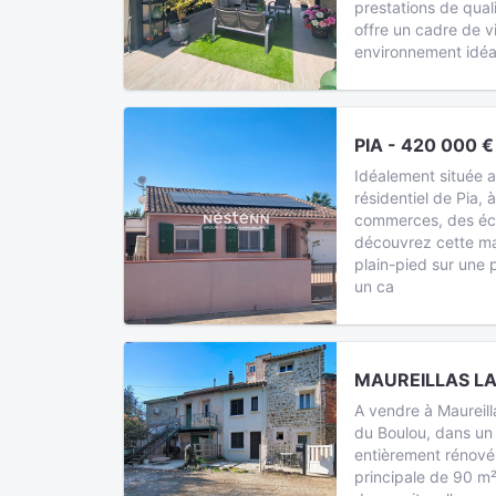
prestations de quali
offre un cadre de vi
environnement idéa
PIA - 420 000 €
Idéalement située 
résidentiel de Pia,
commerces, des éco
découvrez cette mag
plain-pied sur une p
un ca
MAUREILLAS LAS
A vendre à Maureill
du Boulou, dans un
entièrement rénové
principale de 90 m²