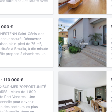
vec salle d'eau et l'autre avec
 000 €
z NESTENN Saint-Génis-des-
 coeur assuré! Découvrez
ison plain-pied de 75 m²,
située à Brouilla, à dix minute
 Elle propose 2 chambres, un
- 110 000 €
S-SUR-MER ?OPPORTUNITÉ
ES ! Moins de 1 800
de Port-Vendres ! Une
onnelle pour devenir
un des secteurs les plus
te Vermeille. Avec un