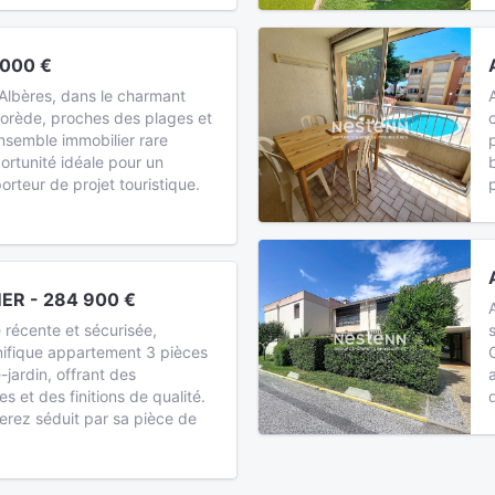
 000 €
Albères, dans le charmant
Sorède, proches des plages et
nsemble immobilier rare
rtunité idéale pour un
orteur de projet touristique.
ER - 284 900 €
 récente et sécurisée,
ifique appartement 3 pièces
jardin, offrant des
s et des finitions de qualité.
serez séduit par sa pièce de