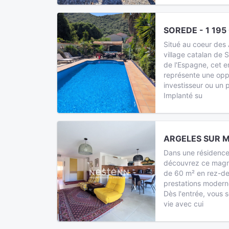
SOREDE - 1 195
Situé au coeur des 
village catalan de 
de l'Espagne, cet e
représente une oppo
investisseur ou un p
Implanté su
ARGELES SUR M
Dans une résidence
découvrez ce magn
de 60 m² en rez-de-
prestations moderne
Dès l'entrée, vous 
vie avec cui