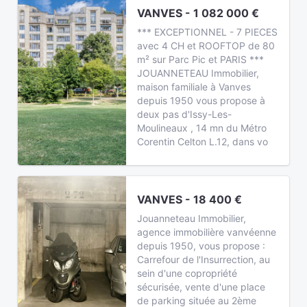
VANVES - 1 082 000 €
*** EXCEPTIONNEL - 7 PIECES
avec 4 CH et ROOFTOP de 80
m² sur Parc Pic et PARIS ***
JOUANNETEAU Immobilier,
maison familiale à Vanves
depuis 1950 vous propose à
deux pas d'Issy-Les-
Moulineaux , 14 mn du Métro
Corentin Celton L.12, dans vo
VANVES - 18 400 €
Jouanneteau Immobilier,
agence immobilière vanvéenne
depuis 1950, vous propose :
Carrefour de l'Insurrection, au
sein d'une copropriété
sécurisée, vente d'une place
de parking située au 2ème