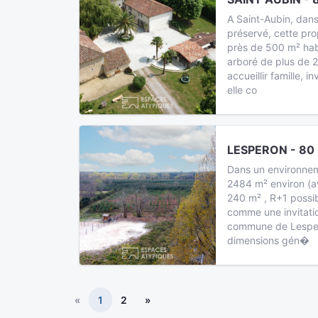
A Saint-Aubin, dans
préservé, cette pr
près de 500 m² hab
arboré de plus de 
accueillir famille, i
elle co
LESPERON - 80
Dans un environnem
2484 m² environ (a
240 m² , R+1 possib
comme une invitation
commune de Lespero
dimensions gén�
«
1
2
»