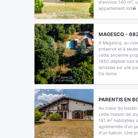
d'environ 140 m², u
appartement ind�
MAGESCQ - 682
A Magescq, au coe
préservé et à seule
cette ancienne pro
1850 déploie tout l
landaise sur une pa
Ce doma
PARENTIS EN BO
Au coeur du bassin 
cette maison de sty
181 m² habitables s
agrémentée d'un jar
d'un balcon. Une pr