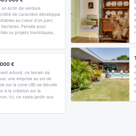
 un écrin de verdure
opriété de caractère développe
itables au coeur d'un parc
2 hectares. Pensée pour
nvités ou projets touristiques,
 000 €
ent arboré, ce terrain de
vec une emprise au sol de
le sur la zone UB) se dévoile
 à la création sur la
n. Ici, ce vaste jardin aux