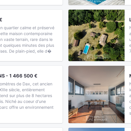
€
un quartier calme et préservé
, cette maison contemporaine
un vaste terrain, rare dans le
nt quelques minutes des plus
ises. De plain-pied, elle d�
S - 1 466 500 €
lomètres de Dax, cet ancien
IIIe siècle, entièrement
tend sur plus de 8 hectares
ois. Niché au coeur d'une
 parc offre un environnement
s