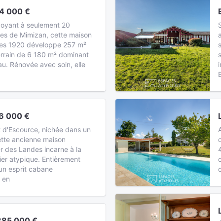
4 000 €
oyant à seulement 20
ges de Mimizan, cette maison
ées 1920 développe 257 m²
errain de 6 180 m² dominant
u. Rénovée avec soin, elle
6 000 €
t d'Escource, nichée dans un
ette ancienne maison
er des Landes incarne à la
lier atypique. Entièrement
un esprit cabane
 en
885 000 €