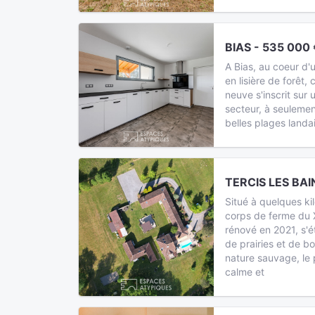
BIAS - 535 000 
A Bias, au coeur d'
en lisière de forêt
neuve s'inscrit sur 
secteur, à seuleme
belles plages landa
TERCIS LES BAIN
Situé à quelques ki
corps de ferme du X
rénové en 2021, s'é
de prairies et de b
nature sauvage, le
calme et