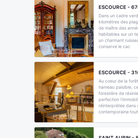
ESCOURCE - 67
Dans un cadre verd
kilomètres des pla
de maître des ann
habitables sur un t
un charmant ruissea
conserve le cac
ESCOURCE - 31
Au coeur de la forê
hameau paisible, c
forestière de résini
perfection l'immobi
réinterprétée dans 
contemporaine tout
SAINT AUBIN - 