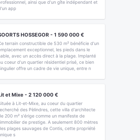
professionnel, ainsi que d'un gîte indépendant et
d'un app
SOORTS HOSSEGOR - 1 590 000 €
Ce terrain constructible de 530 m² bénéficie d'un
emplacement exceptionnel, les pieds dans le
sable, avec un accès direct à la plage. Implanté
au coeur d'un quartier résidentiel prisé, ce bien
singulier offre un cadre de vie unique, entre n
Lit et Mixe - 2 120 000 €
Située à Lit-et-Mixe, au coeur du quartier
recherché des Pèlindres, cette villa d'architecte
de 200 m² s'érige comme un manifeste de
l'immobilier de prestige. A seulement 800 mètres
des plages sauvages de Contis, cette propriété
unique s