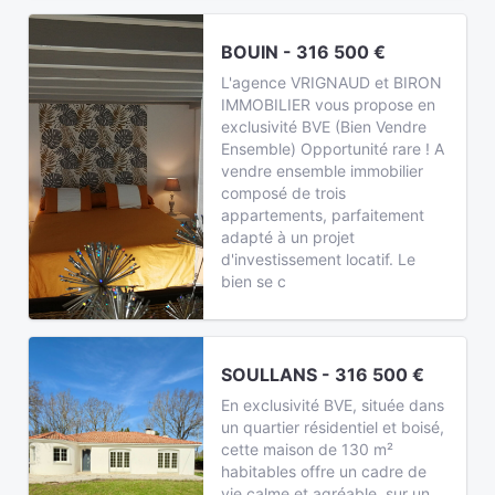
BOUIN - 316 500 €
L'agence VRIGNAUD et BIRON
IMMOBILIER vous propose en
exclusivité BVE (Bien Vendre
Ensemble) Opportunité rare ! A
vendre ensemble immobilier
composé de trois
appartements, parfaitement
adapté à un projet
d'investissement locatif. Le
bien se c
SOULLANS - 316 500 €
En exclusivité BVE, située dans
un quartier résidentiel et boisé,
cette maison de 130 m²
habitables offre un cadre de
vie calme et agréable, sur un