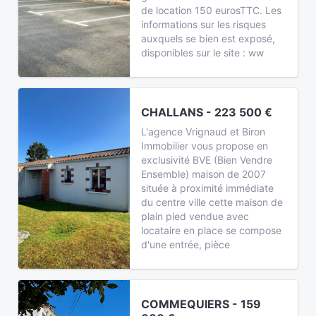
de location 150 eurosTTC. Les
informations sur les risques
auxquels se bien est exposé,
disponibles sur le site : ww
CHALLANS - 223 500 €
L'agence Vrignaud et Biron
Immobilier vous propose en
exclusivité BVE (Bien Vendre
Ensemble) maison de 2007
située à proximité immédiate
du centre ville cette maison de
plain pied vendue avec
locataire en place se compose
d'une entrée, pièce
COMMEQUIERS - 159