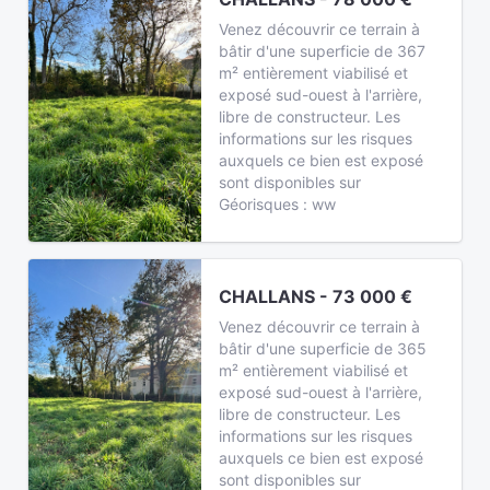
Venez découvrir ce terrain à
bâtir d'une superficie de 367
m² entièrement viabilisé et
exposé sud-ouest à l'arrière,
libre de constructeur. Les
informations sur les risques
auxquels ce bien est exposé
sont disponibles sur
Géorisques : ww
CHALLANS - 73 000 €
Venez découvrir ce terrain à
bâtir d'une superficie de 365
m² entièrement viabilisé et
exposé sud-ouest à l'arrière,
libre de constructeur. Les
informations sur les risques
auxquels ce bien est exposé
sont disponibles sur