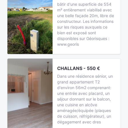
bâtir d'une superficie de 554
m² entièrement viabilisé avec
une belle façade 20m, libre de
constructeur. Les informations
sur les risques auxquels ce
bien est exposé sont
disponibles sur Géorisques :
www.georis
CHALLANS - 550 €
Dans une résidence sénior, un
grand appartement T2
d'environ 56m2 comprenant:
une entrée avec placard, un
séjour donnant sur le balcon,
une cuisine en alcôve
aménagée/équipée (plaques
de cuisson, réfrigérateur), un
dégagement avec dres