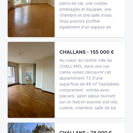
pièce de vie, une cuisine
aménagée et équipée, une
chambre et une salle d'eau.
Vous pourrez profiter
également d'un espace de
CHALLANS - 155 000 €
Au coeur du centre-ville de
CHALLANS, dans une rue
calme venez découvrir cet
appartement T2 d'une
superficie de 48 m² habitables
comprenant : entrée avec
placard, salon séjour ouvrant
sur un balcon exposé sud-est,
cuisine, chambre, salle de ba
CHALLANS - 78 000 €