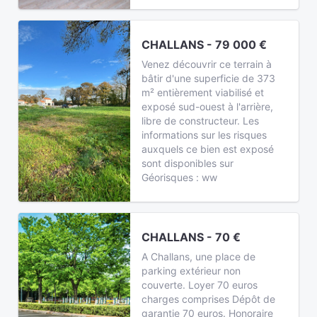
CHALLANS - 79 000 €
Venez découvrir ce terrain à
bâtir d'une superficie de 373
m² entièrement viabilisé et
exposé sud-ouest à l'arrière,
libre de constructeur. Les
informations sur les risques
auxquels ce bien est exposé
sont disponibles sur
Géorisques : ww
CHALLANS - 70 €
A Challans, une place de
parking extérieur non
couverte. Loyer 70 euros
charges comprises Dépôt de
garantie 70 euros. Honoraire