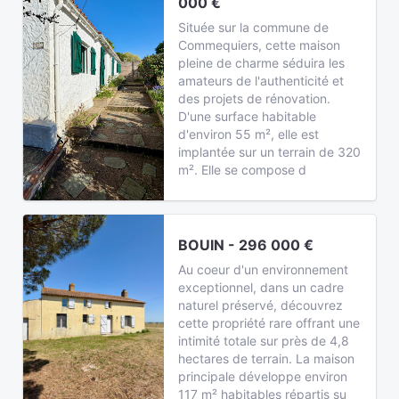
000 €
Située sur la commune de
Commequiers, cette maison
pleine de charme séduira les
amateurs de l'authenticité et
des projets de rénovation.
D'une surface habitable
d'environ 55 m², elle est
implantée sur un terrain de 320
m². Elle se compose d
BOUIN - 296 000 €
Au coeur d'un environnement
exceptionnel, dans un cadre
naturel préservé, découvrez
cette propriété rare offrant une
intimité totale sur près de 4,8
hectares de terrain. La maison
principale développe environ
117 m² habitables répartis su