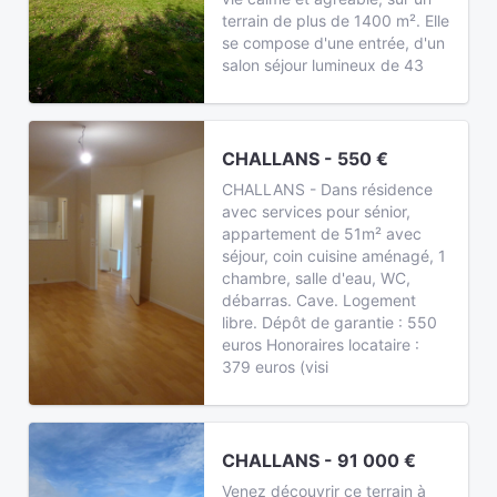
terrain de plus de 1400 m². Elle
se compose d'une entrée, d'un
salon séjour lumineux de 43
CHALLANS - 550 €
CHALLANS - Dans résidence
avec services pour sénior,
appartement de 51m² avec
séjour, coin cuisine aménagé, 1
chambre, salle d'eau, WC,
débarras. Cave. Logement
libre. Dépôt de garantie : 550
euros Honoraires locataire :
379 euros (visi
CHALLANS - 91 000 €
Venez découvrir ce terrain à