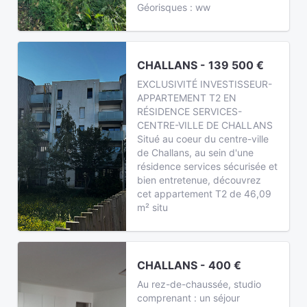
Géorisques : ww
CHALLANS - 139 500 €
EXCLUSIVITÉ INVESTISSEUR-
APPARTEMENT T2 EN
RÉSIDENCE SERVICES-
CENTRE-VILLE DE CHALLANS
Situé au coeur du centre-ville
de Challans, au sein d'une
résidence services sécurisée et
bien entretenue, découvrez
cet appartement T2 de 46,09
m² situ
CHALLANS - 400 €
Au rez-de-chaussée, studio
comprenant : un séjour