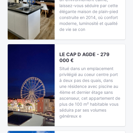
laissez-vous séduire par cette
élégante maison de plain-pied
construite en 2014, où confort
moderne, luminosité et qualité
de vie se con
LE CAP D AGDE - 279
000 €
Situé dans un emplacement
privilégié au coeur centre port
à deux pas des quais, dans
une résidence avec piscine au
4ème et dernier étage sans
ascenseur, cet appartement de
plus de 100 m² habitable vous
séduira par ses volumes
généreux e