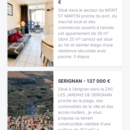
€
Situé dans le secteur du MONT
ST MARTIN proche du port, du
marché local et des
commerces ouverts à l'année,
cet appartement de 29 m²
(dont 25 m² carrez) est situé
au 1er et dernier étage d'une
résidence sécurisée avec
piscine. Il dispos
SERIGNAN - 137 000 €
Situé à Sérignan dans la ZAC
LES JARDINS DE SERIGNAN
proche de la plage, des
commodités de la ville et des
accès routiers , je vous
propose ce terrain
constructible viabilisé d'une
surface de 402 m² Le