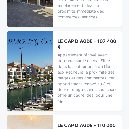
emplacement idéal : à
proximité immédiate des
commerces, services
LE CAP D AGDE - 167 400
€
Appartement rénové avec
belle vue sur le chenal Situé
dans le secteur prisé de l'Île
aux Pêcheurs, à proximité des
plages et des commerces, cet
appartement rénové au 3 et
dernier étage (sans ascenseur)
offre un cadre idéal pour une
r�
LE CAP D AGDE - 110 000