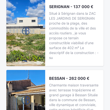
SERIGNAN - 137 000 €
Situé à Sérignan dans la ZAC
LES JARDINS DE SERIGNAN
proche de la plage, des
commodités de la ville et des
accès routiers , je vous
propose ce terrain
constructible viabilisé d'une
surface de 402 m² Le
descriptif de la construction : -
su
BESSAN - 262 000 €
Charmante maison traversante
avec terrasse tropézienne et
grand garage à Bessan Située
dans la commune de Bessan,
ville dynamique et conviviale,
cette maison bénéficie d'un