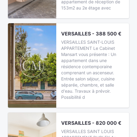
appartement de réception de
153m2 au 2e étage avec
VERSAILLES - 388 500 €
VERSAILLES SAINT-LOUIS
APPARTEMENT Le Cabinet
Mansart vous présente : Un
appartement dans une
résidence contemporaine
comprenant un ascenseur.
Entrée salon séjour, cuisine
séparée, chambre, et salle
d'eau. Travaux à prévoir.
Possibilité d
VERSAILLES - 820 000 €
VERSAILLES SAINT LOUIS