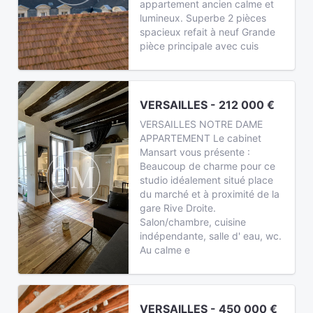
appartement ancien calme et
lumineux. Superbe 2 pièces
spacieux refait à neuf Grande
pièce principale avec cuis
VERSAILLES - 212 000 €
VERSAILLES NOTRE DAME
APPARTEMENT Le cabinet
Mansart vous présente :
Beaucoup de charme pour ce
studio idéalement situé place
du marché et à proximité de la
gare Rive Droite.
Salon/chambre, cuisine
indépendante, salle d' eau, wc.
Au calme e
VERSAILLES - 450 000 €