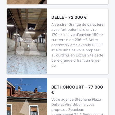
DELLE - 72 000 €
A vendre, Grange de caractère
avec fort potentiel d'environ
170m² + cave d'environ 150m²
sur terrain de 296 m². Votre
agence sixième avenue DELLE
et aire urbaine vous propose
aujourd'hui en Exclusivité cette
belle grange offrant un large
po
BETHONCOURT - 77 000
€
Votre agence Stéphane Plaza
Delle et Aire Urbaine vous
propose : Spacieux
appartement T4 à Bethoncourt