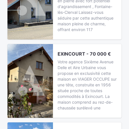
en pierre avec fort potentiel
d'agrandissement , Fontaine-
lès-Clerval Laissez-vous
séduire par cette authentique
maison pleine de charme,
offrant environ 117
EXINCOURT - 70 000 €
Votre agence Sixième Avenue
Delle et Aire Urbaine vous
propose en exclusivité cette
maison en VIAGER OCCUPE sur
une tête, construite en 1956
située proche de toutes
commodités à Exincourt. La
maison comprend au rez-de-
chaussée surélevé une