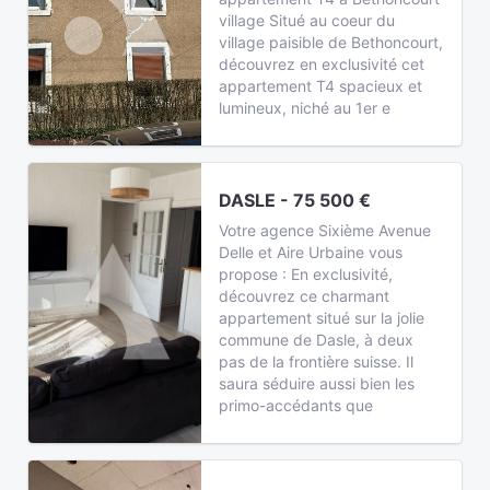
village Situé au coeur du
village paisible de Bethoncourt,
découvrez en exclusivité cet
appartement T4 spacieux et
lumineux, niché au 1er e
DASLE - 75 500 €
Votre agence Sixième Avenue
Delle et Aire Urbaine vous
propose : En exclusivité,
découvrez ce charmant
appartement situé sur la jolie
commune de Dasle, à deux
pas de la frontière suisse. Il
saura séduire aussi bien les
primo-accédants que