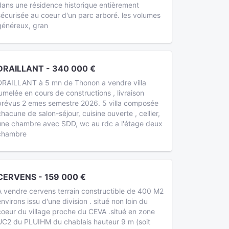
dans une résidence historique entièrement
sécurisée au coeur d'un parc arboré. les volumes
généreux, gran
DRAILLANT - 340 000 €
DRAILLANT à 5 mn de Thonon a vendre villa
jumelée en cours de constructions , livraison
prévus 2 emes semestre 2026. 5 villa composée
chacune de salon-séjour, cuisine ouverte , cellier,
une chambre avec SDD, wc au rdc a l'étage deux
chambre
CERVENS - 159 000 €
A vendre cervens terrain constructible de 400 M2
environs issu d'une division . situé non loin du
coeur du village proche du CEVA .situé en zone
UC2 du PLUIHM du chablais hauteur 9 m (soit