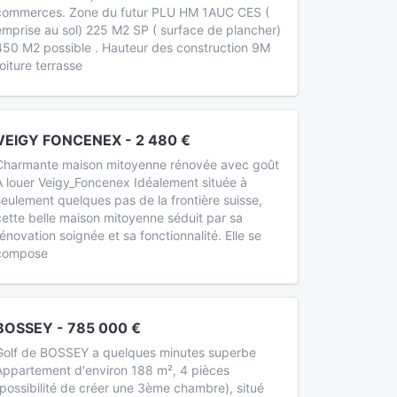
commerces. Zone du futur PLU HM 1AUC CES (
emprise au sol) 225 M2 SP ( surface de plancher)
450 M2 possible . Hauteur des construction 9M
toiture terrasse
VEIGY FONCENEX - 2 480 €
Charmante maison mitoyenne rénovée avec goût
A louer Veigy_Foncenex Idéalement située à
seulement quelques pas de la frontière suisse,
cette belle maison mitoyenne séduit par sa
rénovation soignée et sa fonctionnalité. Elle se
compose
BOSSEY - 785 000 €
Golf de BOSSEY a quelques minutes superbe
Appartement d'environ 188 m², 4 pièces
(possibilité de créer une 3ème chambre), situé