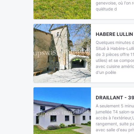
genevoise, où l'on r
quiétude d
HABERE LULLIN 
Quelques minutes 
Situé à Habère-Lul
de 3 pièces offre 1
utiles) et se compo
avec cuisine améri
d'un poêle
DRAILLANT - 3
A seulement 5 minut
jumellée T4 salon-s
accès à l'extérieur,
rangement, suite p
avec salle d'eau pri