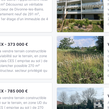
 m² Découvrez un véritable
 coeur de Divonne-les-Bains.
rtement neuf de 291 m²,
u 1er étage d'un immeuble de 4
X - 373 000 €
endre terrain constructible
abilité sur le terrain, en zone
ais CES ( emprise au sol ) de
plancher possible 270 m²
tructeur. secteur privilégié qu
X - 785 000 €
endre terrain constructible
é sur le terrain, en zone UD du
S ( emprise au sol ) de 270