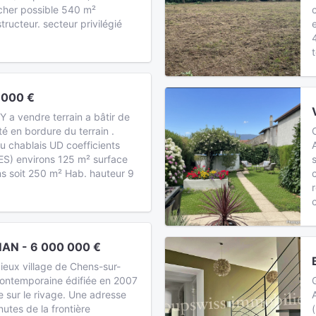
cher possible 540 m²
tructeur. secteur privilégié
 000 €
 a vendre terrain a bâtir de
ité en bordure du terrain .
 chablais UD coefficients
ES) environs 125 m² surface
ns soit 250 m² Hab. hauteur 9
AN - 6 000 000 €
ieux village de Chens-sur-
contemporaine édifiée en 2007
e sur le rivage. Une adresse
utes de la frontière