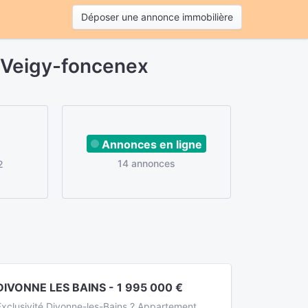
Déposer une annonce immobilière
 Veigy-foncenex
Annonces en ligne
14 annonces
2
DIVONNE LES BAINS - 1 995 000 €
Exclusivité Divonne-les-Bains ? Appartement