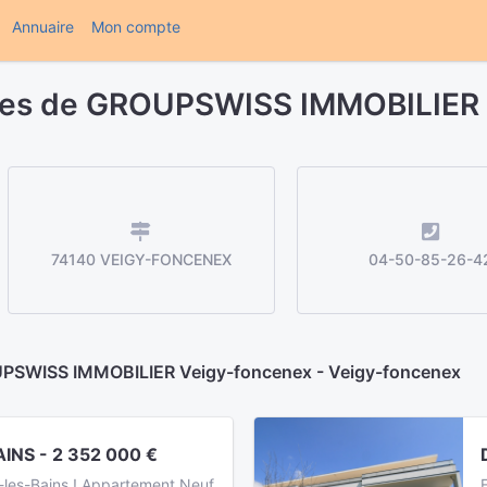
(current)
Annuaire
Mon compte
ères de GROUPSWISS IMMOBILIER
74140 VEIGY-FONCENEX
04-50-85-26-4
OUPSWISS IMMOBILIER Veigy-foncenex - Veigy-foncenex
INS - 2 352 000 €
e-les-Bains ! Appartement Neuf