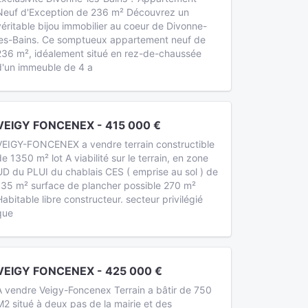
Neuf d'Exception de 236 m² Découvrez un
véritable bijou immobilier au coeur de Divonne-
les-Bains. Ce somptueux appartement neuf de
236 m², idéalement situé en rez-de-chaussée
d'un immeuble de 4 a
VEIGY FONCENEX - 415 000 €
VEIGY-FONCENEX a vendre terrain constructible
de 1350 m² lot A viabilité sur le terrain, en zone
UD du PLUI du chablais CES ( emprise au sol ) de
135 m² surface de plancher possible 270 m²
Habitable libre constructeur. secteur privilégié
que
VEIGY FONCENEX - 425 000 €
A vendre Veigy-Foncenex Terrain a bâtir de 750
M2 situé à deux pas de la mairie et des