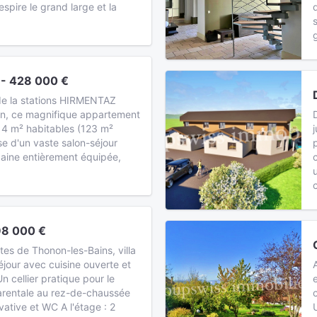
espire le grand large et la
- 428 000 €
de la stations HIRMENTAZ
lin, ce magnifique appartement
14 m² habitables (123 m²
se d'un vaste salon-séjour
caine entièrement équipée,
98 000 €
es de Thonon-les-Bains, villa
éjour avec cuisine ouverte et
Un cellier pratique pour le
arentale au rez-de-chaussée
vative et WC A l'étage : 2