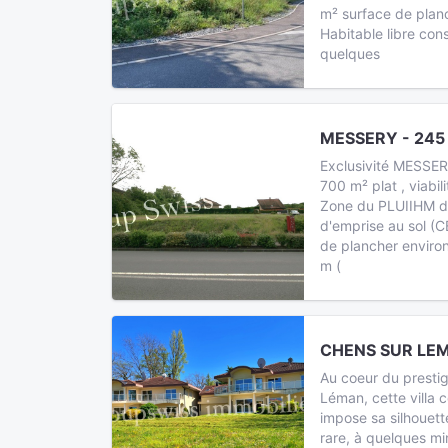
m² surface de plan
Habitable libre cons
quelques
MESSERY - 245
Exclusivité MESSERY
700 m² plat , viabil
Zone du PLUIIHM du
d'emprise au sol (C
de plancher enviro
m (
CHENS SUR LEM
Au coeur du prestig
Léman, cette villa 
impose sa silhouett
rare, à quelques min