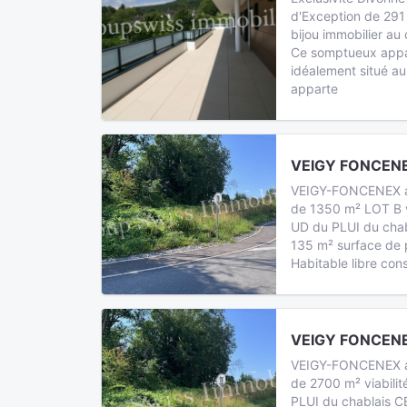
d'Exception de 291
bijou immobilier au
Ce somptueux appa
idéalement situé a
apparte
VEIGY FONCENE
VEIGY-FONCENEX a v
de 1350 m² LOT B vi
UD du PLUI du chabl
135 m² surface de 
Habitable libre cons
VEIGY FONCENE
VEIGY-FONCENEX a v
de 2700 m² viabilit
PLUI du chablais CE