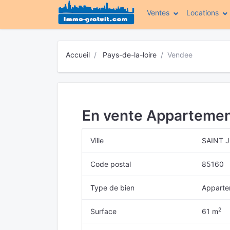
Ventes
Locations
Accueil
Pays-de-la-loire
Vendee
En vente Appartemen
Ville
SAINT 
Code postal
85160
Type de bien
Apparte
2
Surface
61 m