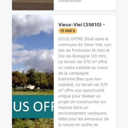
construction
Vieux-Viel (35610) -
15 000 €
SOUS OFFRE Situé dans la
commune de Vieux-Viel, non
loin de Pontorson (8 min) et
Dol-de-Bretagne (20 min),
ce terrain de 370 m² offre
un cadre paisible au coeur
de la campagne
bretonne.Bien que non-
viabilisé, ce terrain de 370
m² offre une opportunité
unique pour réaliser un
projet de construction sur
mesure dans un
environnement verdoyant,
idéal pour les amoureux de
la nature en quête de