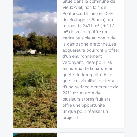
Situé dans la commune de
Vieux-Viel, non loin de
Pontorson (8 min) et Dol-
de-Bretagne (20 min), ce
terrain de 2411 m² ( + 217
m² de voierie) offre un
cadre paisible au coeur de
la campagne bretonne.Les
acquéreurs pourront profiter
d'un environnement
verdoyant, idéal pour les
amoureux de la nature en
quête de tranquillité.Bien
que non-viabilisé, ce terrain
d'une surface généreuse de
2411 m² et doté de
plusieurs arbres fruitiers,
offre une opportunité
unique pour réaliser un
projet d