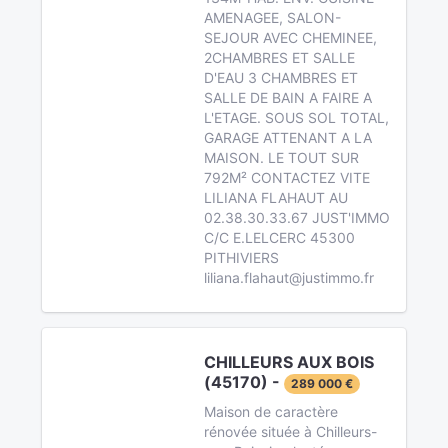
AMENAGEE, SALON-
SEJOUR AVEC CHEMINEE,
2CHAMBRES ET SALLE
D'EAU 3 CHAMBRES ET
SALLE DE BAIN A FAIRE A
L'ETAGE. SOUS SOL TOTAL,
GARAGE ATTENANT A LA
MAISON. LE TOUT SUR
792M² CONTACTEZ VITE
LILIANA FLAHAUT AU
02.38.30.33.67 JUST'IMMO
C/C E.LELCERC 45300
PITHIVIERS
liliana.flahaut@justimmo.fr
CHILLEURS AUX BOIS
(45170) -
289 000 €
Maison de caractère
rénovée située à Chilleurs-