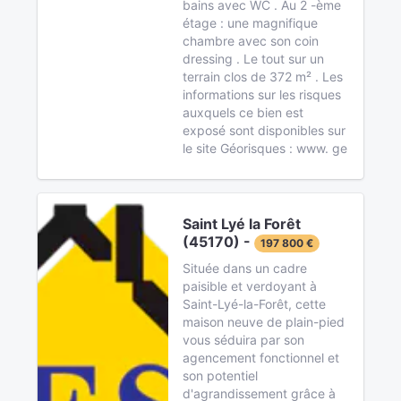
bains avec WC . Au 2 -ème
étage : une magnifique
chambre avec son coin
dressing . Le tout sur un
terrain clos de 372 m² . Les
informations sur les risques
auxquels ce bien est
exposé sont disponibles sur
le site Géorisques : www. ge
Saint Lyé la Forêt
(45170) -
197 800 €
Située dans un cadre
paisible et verdoyant à
Saint-Lyé-la-Forêt, cette
maison neuve de plain-pied
vous séduira par son
agencement fonctionnel et
son potentiel
d'agrandissement grâce à