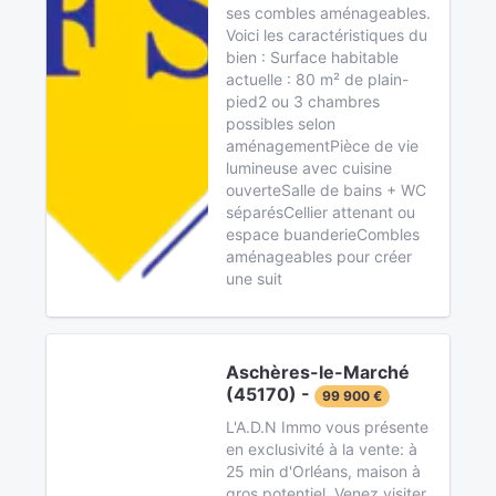
ses combles aménageables.
Voici les caractéristiques du
bien : Surface habitable
actuelle : 80 m² de plain-
pied2 ou 3 chambres
possibles selon
aménagementPièce de vie
lumineuse avec cuisine
ouverteSalle de bains + WC
séparésCellier attenant ou
espace buanderieCombles
aménageables pour créer
une suit
Aschères-le-Marché
(45170) -
99 900 €
L'A.D.N Immo vous présente
en exclusivité à la vente: à
25 min d'Orléans, maison à
gros potentiel. Venez visiter