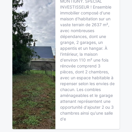
MONTIGNY. SPECIAL
INVESTISSEUR ! Ensemble
immobilier composé d'une
maison d'habitation sur un
vaste terrain de 2637 m²,
avec nombreuses
dépendances, dont une
grange, 2 garages, un
appentis et un hangar. À
l'intérieur, la maison
d'environ 110 m² une fois
rénovée comprend 3
pièces, dont 2 chambres,
avec un espace habitable à
repenser selon les envies de
chacun. Les combles
aménageables et le garage
attenant représentent une
opportunité d'ajouter 2 ou 3
chambres ainsi qu'une salle
d'e