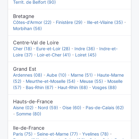
Territ. de Belfort (90)
Bretagne
Côtes-d'Armor (22)
-
Finistère (29)
-
Ille-et-Vilaine (35)
-
Morbihan (56)
Centre-Val de Loire
Cher (18)
-
Eure-et-Loir (28)
-
Indre (36)
-
Indre-et-
Loire (37)
-
Loir-et-Cher (41)
-
Loiret (45)
Grand Est
Ardennes (08)
-
Aube (10)
-
Marne (51)
-
Haute-Marne
(52)
-
Meurthe-et-Moselle (54)
-
Meuse (55)
-
Moselle
(57)
-
Bas-Rhin (67)
-
Haut-Rhin (68)
-
Vosges (88)
Hauts-de-France
Aisne (02)
-
Nord (59)
-
Oise (60)
-
Pas-de-Calais (62)
-
Somme (80)
Ile-de-France
Paris (75)
-
Seine-et-Marne (77)
-
Yvelines (78)
-