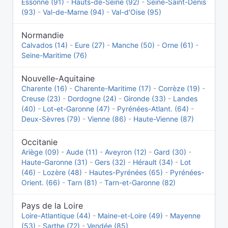
Essonne (91)
-
Hauts-de-Seine (92)
-
Seine-Saint-Denis
(93)
-
Val-de-Marne (94)
-
Val-d'Oise (95)
Normandie
Calvados (14)
-
Eure (27)
-
Manche (50)
-
Orne (61)
-
Seine-Maritime (76)
Nouvelle-Aquitaine
Charente (16)
-
Charente-Maritime (17)
-
Corrèze (19)
-
Creuse (23)
-
Dordogne (24)
-
Gironde (33)
-
Landes
(40)
-
Lot-et-Garonne (47)
-
Pyrénées-Atlant. (64)
-
Deux-Sèvres (79)
-
Vienne (86)
-
Haute-Vienne (87)
Occitanie
Ariège (09)
-
Aude (11)
-
Aveyron (12)
-
Gard (30)
-
Haute-Garonne (31)
-
Gers (32)
-
Hérault (34)
-
Lot
(46)
-
Lozère (48)
-
Hautes-Pyrénées (65)
-
Pyrénées-
Orient. (66)
-
Tarn (81)
-
Tarn-et-Garonne (82)
Pays de la Loire
Loire-Atlantique (44)
-
Maine-et-Loire (49)
-
Mayenne
(53)
-
Sarthe (72)
-
Vendée (85)