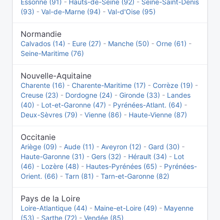
Essonne (91)
-
Hauts-de-Seine (92)
-
Seine-Saint-Denis
(93)
-
Val-de-Marne (94)
-
Val-d'Oise (95)
Normandie
Calvados (14)
-
Eure (27)
-
Manche (50)
-
Orne (61)
-
Seine-Maritime (76)
Nouvelle-Aquitaine
Charente (16)
-
Charente-Maritime (17)
-
Corrèze (19)
-
Creuse (23)
-
Dordogne (24)
-
Gironde (33)
-
Landes
(40)
-
Lot-et-Garonne (47)
-
Pyrénées-Atlant. (64)
-
Deux-Sèvres (79)
-
Vienne (86)
-
Haute-Vienne (87)
Occitanie
Ariège (09)
-
Aude (11)
-
Aveyron (12)
-
Gard (30)
-
Haute-Garonne (31)
-
Gers (32)
-
Hérault (34)
-
Lot
(46)
-
Lozère (48)
-
Hautes-Pyrénées (65)
-
Pyrénées-
Orient. (66)
-
Tarn (81)
-
Tarn-et-Garonne (82)
Pays de la Loire
Loire-Atlantique (44)
-
Maine-et-Loire (49)
-
Mayenne
(53)
-
Sarthe (72)
-
Vendée (85)