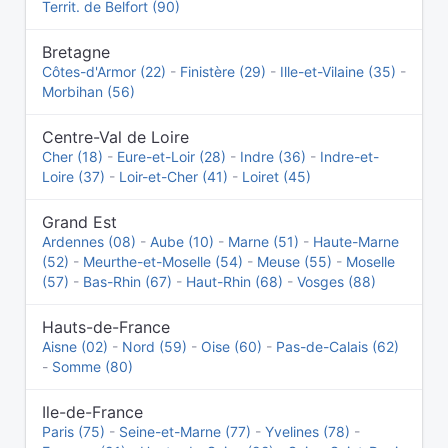
Territ. de Belfort (90)
Bretagne
Côtes-d'Armor (22)
-
Finistère (29)
-
Ille-et-Vilaine (35)
-
Morbihan (56)
Centre-Val de Loire
Cher (18)
-
Eure-et-Loir (28)
-
Indre (36)
-
Indre-et-
Loire (37)
-
Loir-et-Cher (41)
-
Loiret (45)
Grand Est
Ardennes (08)
-
Aube (10)
-
Marne (51)
-
Haute-Marne
(52)
-
Meurthe-et-Moselle (54)
-
Meuse (55)
-
Moselle
(57)
-
Bas-Rhin (67)
-
Haut-Rhin (68)
-
Vosges (88)
Hauts-de-France
Aisne (02)
-
Nord (59)
-
Oise (60)
-
Pas-de-Calais (62)
-
Somme (80)
Ile-de-France
Paris (75)
-
Seine-et-Marne (77)
-
Yvelines (78)
-