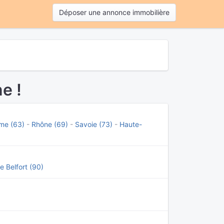
Déposer une annonce immobilière
e !
me (63)
-
Rhône (69)
-
Savoie (73)
-
Haute-
de Belfort (90)