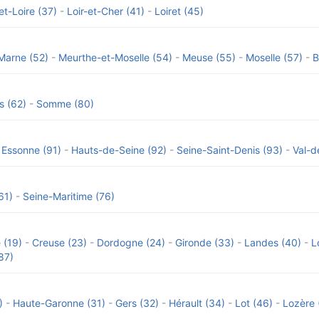
et-Loire (37)
-
Loir-et-Cher (41)
-
Loiret (45)
Marne (52)
-
Meurthe-et-Moselle (54)
-
Meuse (55)
-
Moselle (57)
-
B
s (62)
-
Somme (80)
-
Essonne (91)
-
Hauts-de-Seine (92)
-
Seine-Saint-Denis (93)
-
Val-d
61)
-
Seine-Maritime (76)
 (19)
-
Creuse (23)
-
Dordogne (24)
-
Gironde (33)
-
Landes (40)
-
L
87)
)
-
Haute-Garonne (31)
-
Gers (32)
-
Hérault (34)
-
Lot (46)
-
Lozère 