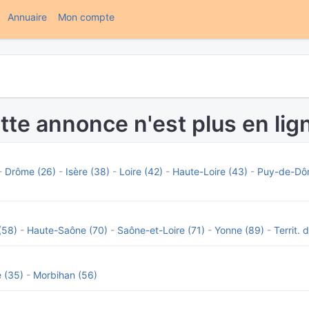
(current)
Annuaire
Mon compte
tte annonce n'est plus en lign
-
Drôme (26)
-
Isère (38)
-
Loire (42)
-
Haute-Loire (43)
-
Puy-de-Dô
(58)
-
Haute-Saône (70)
-
Saône-et-Loire (71)
-
Yonne (89)
-
Territ. 
e (35)
-
Morbihan (56)