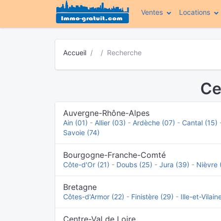
Ventes
Locations
Accueil
Recherche
Ce
Auvergne-Rhône-Alpes
Ain (01)
-
Allier (03)
-
Ardèche (07)
-
Cantal (15)
Savoie (74)
Bourgogne-Franche-Comté
Côte-d'Or (21)
-
Doubs (25)
-
Jura (39)
-
Nièvre 
Bretagne
Côtes-d'Armor (22)
-
Finistère (29)
-
Ille-et-Vilain
Centre-Val de Loire