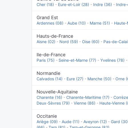
Cher (18)
-
Eure-et-Loir (28)
-
Indre (36)
-
Indre-
Grand Est
Ardennes (08)
-
Aube (10)
-
Marne (51)
-
Haute-
Hauts-de-France
Aisne (02)
-
Nord (59)
-
Oise (60)
-
Pas-de-Calai
Ile-de-France
Paris (75)
-
Seine-et-Marne (77)
-
Yvelines (78)
Normandie
Calvados (14)
-
Eure (27)
-
Manche (50)
-
Orne (
Nouvelle-Aquitaine
Charente (16)
-
Charente-Maritime (17)
-
Corrèze
Deux-Sèvres (79)
-
Vienne (86)
-
Haute-Vienne (
Occitanie
Ariège (09)
-
Aude (11)
-
Aveyron (12)
-
Gard (30
(66)
-
Tarn (81)
-
Tarn-et-Garonne (82)