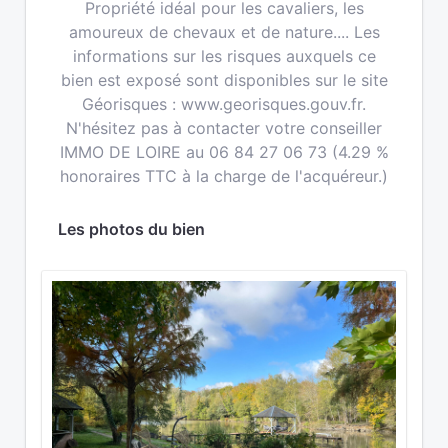
Propriété idéal pour les cavaliers, les
amoureux de chevaux et de nature.... Les
informations sur les risques auxquels ce
bien est exposé sont disponibles sur le site
Géorisques : www.georisques.gouv.fr.
N'hésitez pas à contacter votre conseiller
IMMO DE LOIRE au 06 84 27 06 73 (4.29 %
honoraires TTC à la charge de l'acquéreur.)
Les photos du bien