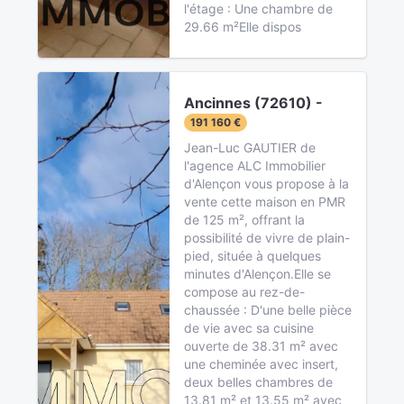
l'étage : Une chambre de
29.66 m²Elle dispos
Ancinnes (72610) -
191 160 €
Jean-Luc GAUTIER de
l'agence ALC Immobilier
d'Alençon vous propose à la
vente cette maison en PMR
de 125 m², offrant la
possibilité de vivre de plain-
pied, située à quelques
minutes d'Alençon.Elle se
compose au rez-de-
chaussée : D'une belle pièce
de vie avec sa cuisine
ouverte de 38.31 m² avec
une cheminée avec insert,
deux belles chambres de
13.81 m² et 13.55 m² avec