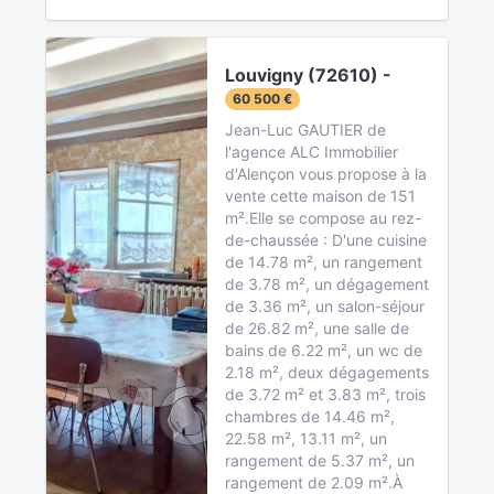
Louvigny (72610) -
60 500 €
Jean-Luc GAUTIER de
l'agence ALC Immobilier
d'Alençon vous propose à la
vente cette maison de 151
m².Elle se compose au rez-
de-chaussée : D'une cuisine
de 14.78 m², un rangement
de 3.78 m², un dégagement
de 3.36 m², un salon-séjour
de 26.82 m², une salle de
bains de 6.22 m², un wc de
2.18 m², deux dégagements
de 3.72 m² et 3.83 m², trois
chambres de 14.46 m²,
22.58 m², 13.11 m², un
rangement de 5.37 m², un
rangement de 2.09 m².À