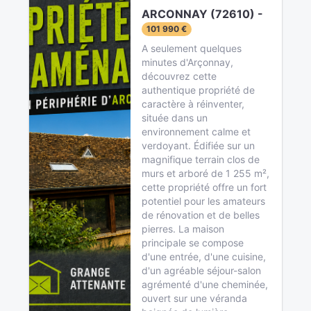
ARCONNAY (72610) -
101 990 €
A seulement quelques
minutes d'Arçonnay,
découvrez cette
authentique propriété de
caractère à réinventer,
située dans un
environnement calme et
verdoyant. Édifiée sur un
magnifique terrain clos de
murs et arboré de 1 255 m²,
cette propriété offre un fort
potentiel pour les amateurs
de rénovation et de belles
pierres. La maison
principale se compose
d'une entrée, d'une cuisine,
d'un agréable séjour-salon
agrémenté d'une cheminée,
ouvert sur une véranda