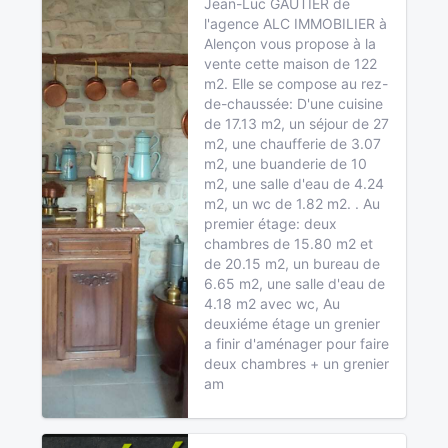
Jean-Luc GAUTIER de
l'agence ALC IMMOBILIER à
Alençon vous propose à la
vente cette maison de 122
m2. Elle se compose au rez-
de-chaussée: D'une cuisine
de 17.13 m2, un séjour de 27
m2, une chaufferie de 3.07
m2, une buanderie de 10
m2, une salle d'eau de 4.24
m2, un wc de 1.82 m2. . Au
premier étage: deux
chambres de 15.80 m2 et
de 20.15 m2, un bureau de
6.65 m2, une salle d'eau de
4.18 m2 avec wc, Au
deuxiéme étage un grenier
a finir d'aménager pour faire
deux chambres + un grenier
am