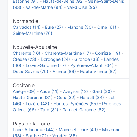
Essonne (91)
-
Hauts-de-Seine (92)
-
Seine-Saint-Denis
(93)
-
Val-de-Marne (94)
-
Val-d'Oise (95)
Normandie
Calvados (14)
-
Eure (27)
-
Manche (50)
-
Orne (61)
-
Seine-Maritime (76)
Nouvelle-Aquitaine
Charente (16)
-
Charente-Maritime (17)
-
Corrèze (19)
-
Creuse (23)
-
Dordogne (24)
-
Gironde (33)
-
Landes
(40)
-
Lot-et-Garonne (47)
-
Pyrénées-Atlant. (64)
-
Deux-Sèvres (79)
-
Vienne (86)
-
Haute-Vienne (87)
Occitanie
Ariège (09)
-
Aude (11)
-
Aveyron (12)
-
Gard (30)
-
Haute-Garonne (31)
-
Gers (32)
-
Hérault (34)
-
Lot
(46)
-
Lozère (48)
-
Hautes-Pyrénées (65)
-
Pyrénées-
Orient. (66)
-
Tarn (81)
-
Tarn-et-Garonne (82)
Pays de la Loire
Loire-Atlantique (44)
-
Maine-et-Loire (49)
-
Mayenne
(53)
-
Sarthe (72)
-
Vendée (85)