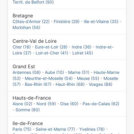
Territ. de Belfort (90)
Bretagne
Côtes-d'Armor (22)
-
Finistère (29)
-
Ille-et-Vilaine (35)
-
Morbihan (56)
Centre-Val de Loire
Cher (18)
-
Eure-et-Loir (28)
-
Indre (36)
-
Indre-et-
Loire (37)
-
Loir-et-Cher (41)
-
Loiret (45)
Grand Est
Ardennes (08)
-
Aube (10)
-
Marne (51)
-
Haute-Marne
(52)
-
Meurthe-et-Moselle (54)
-
Meuse (55)
-
Moselle
(57)
-
Bas-Rhin (67)
-
Haut-Rhin (68)
-
Vosges (88)
Hauts-de-France
Aisne (02)
-
Nord (59)
-
Oise (60)
-
Pas-de-Calais (62)
-
Somme (80)
Ile-de-France
Paris (75)
-
Seine-et-Marne (77)
-
Yvelines (78)
-