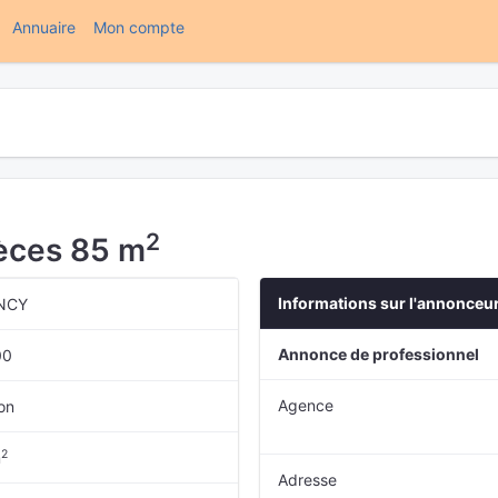
(current)
Annuaire
Mon compte
2
ièces 85 m
Informations sur l'annonceu
NCY
Annonce de professionnel
00
Agence
on
2
m
Adresse