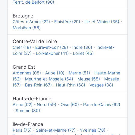
Territ. de Belfort (90)
Bretagne
Côtes-d'Armor (22)
-
Finistère (29)
-
Ille-et-Vilaine (35)
-
Morbihan (56)
Centre-Val de Loire
Cher (18)
-
Eure-et-Loir (28)
-
Indre (36)
-
Indre-et-
Loire (37)
-
Loir-et-Cher (41)
-
Loiret (45)
Grand Est
Ardennes (08)
-
Aube (10)
-
Marne (51)
-
Haute-Marne
(52)
-
Meurthe-et-Moselle (54)
-
Meuse (55)
-
Moselle
(57)
-
Bas-Rhin (67)
-
Haut-Rhin (68)
-
Vosges (88)
Hauts-de-France
Aisne (02)
-
Nord (59)
-
Oise (60)
-
Pas-de-Calais (62)
-
Somme (80)
Ile-de-France
Paris (75)
-
Seine-et-Marne (77)
-
Yvelines (78)
-