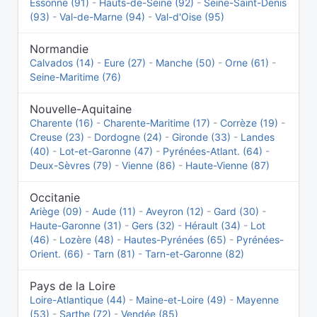
Essonne (91)
-
Hauts-de-Seine (92)
-
Seine-Saint-Denis
(93)
-
Val-de-Marne (94)
-
Val-d'Oise (95)
Normandie
Calvados (14)
-
Eure (27)
-
Manche (50)
-
Orne (61)
-
Seine-Maritime (76)
Nouvelle-Aquitaine
Charente (16)
-
Charente-Maritime (17)
-
Corrèze (19)
-
Creuse (23)
-
Dordogne (24)
-
Gironde (33)
-
Landes
(40)
-
Lot-et-Garonne (47)
-
Pyrénées-Atlant. (64)
-
Deux-Sèvres (79)
-
Vienne (86)
-
Haute-Vienne (87)
Occitanie
Ariège (09)
-
Aude (11)
-
Aveyron (12)
-
Gard (30)
-
Haute-Garonne (31)
-
Gers (32)
-
Hérault (34)
-
Lot
(46)
-
Lozère (48)
-
Hautes-Pyrénées (65)
-
Pyrénées-
Orient. (66)
-
Tarn (81)
-
Tarn-et-Garonne (82)
Pays de la Loire
Loire-Atlantique (44)
-
Maine-et-Loire (49)
-
Mayenne
(53)
-
Sarthe (72)
-
Vendée (85)