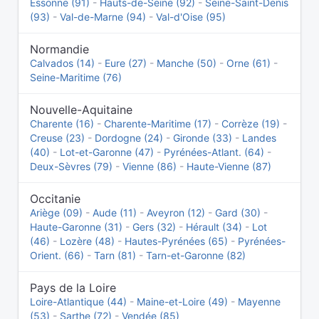
Essonne (91)
-
Hauts-de-Seine (92)
-
Seine-Saint-Denis
(93)
-
Val-de-Marne (94)
-
Val-d'Oise (95)
Normandie
Calvados (14)
-
Eure (27)
-
Manche (50)
-
Orne (61)
-
Seine-Maritime (76)
Nouvelle-Aquitaine
Charente (16)
-
Charente-Maritime (17)
-
Corrèze (19)
-
Creuse (23)
-
Dordogne (24)
-
Gironde (33)
-
Landes
(40)
-
Lot-et-Garonne (47)
-
Pyrénées-Atlant. (64)
-
Deux-Sèvres (79)
-
Vienne (86)
-
Haute-Vienne (87)
Occitanie
Ariège (09)
-
Aude (11)
-
Aveyron (12)
-
Gard (30)
-
Haute-Garonne (31)
-
Gers (32)
-
Hérault (34)
-
Lot
(46)
-
Lozère (48)
-
Hautes-Pyrénées (65)
-
Pyrénées-
Orient. (66)
-
Tarn (81)
-
Tarn-et-Garonne (82)
Pays de la Loire
Loire-Atlantique (44)
-
Maine-et-Loire (49)
-
Mayenne
(53)
-
Sarthe (72)
-
Vendée (85)