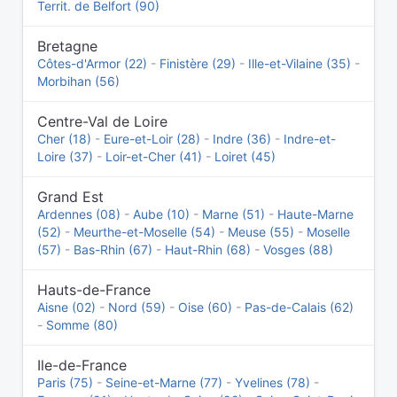
Territ. de Belfort (90)
Bretagne
Côtes-d'Armor (22)
-
Finistère (29)
-
Ille-et-Vilaine (35)
-
Morbihan (56)
Centre-Val de Loire
Cher (18)
-
Eure-et-Loir (28)
-
Indre (36)
-
Indre-et-
Loire (37)
-
Loir-et-Cher (41)
-
Loiret (45)
Grand Est
Ardennes (08)
-
Aube (10)
-
Marne (51)
-
Haute-Marne
(52)
-
Meurthe-et-Moselle (54)
-
Meuse (55)
-
Moselle
(57)
-
Bas-Rhin (67)
-
Haut-Rhin (68)
-
Vosges (88)
Hauts-de-France
Aisne (02)
-
Nord (59)
-
Oise (60)
-
Pas-de-Calais (62)
-
Somme (80)
Ile-de-France
Paris (75)
-
Seine-et-Marne (77)
-
Yvelines (78)
-