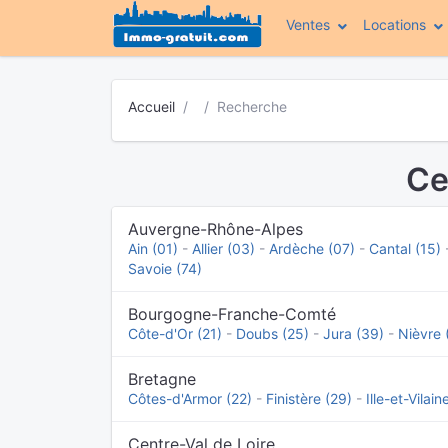
Ventes
Locations
Accueil
Recherche
Ce
Auvergne-Rhône-Alpes
Ain (01)
-
Allier (03)
-
Ardèche (07)
-
Cantal (15)
Savoie (74)
Bourgogne-Franche-Comté
Côte-d'Or (21)
-
Doubs (25)
-
Jura (39)
-
Nièvre 
Bretagne
Côtes-d'Armor (22)
-
Finistère (29)
-
Ille-et-Vilain
Centre-Val de Loire