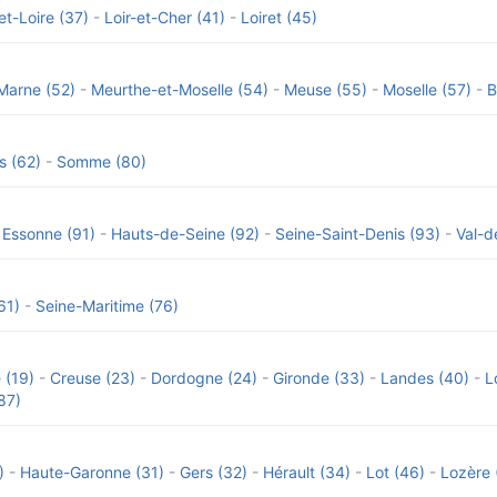
et-Loire (37)
-
Loir-et-Cher (41)
-
Loiret (45)
Marne (52)
-
Meurthe-et-Moselle (54)
-
Meuse (55)
-
Moselle (57)
-
B
s (62)
-
Somme (80)
-
Essonne (91)
-
Hauts-de-Seine (92)
-
Seine-Saint-Denis (93)
-
Val-d
61)
-
Seine-Maritime (76)
 (19)
-
Creuse (23)
-
Dordogne (24)
-
Gironde (33)
-
Landes (40)
-
L
87)
)
-
Haute-Garonne (31)
-
Gers (32)
-
Hérault (34)
-
Lot (46)
-
Lozère 