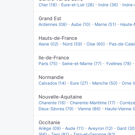
Cher (18)
-
Eure-et-Loir (28)
-
Indre (36)
-
Indre-
Grand Est
Ardennes (08)
-
Aube (10)
-
Marne (51)
-
Haute-
Hauts-de-France
Aisne (02)
-
Nord (59)
-
Oise (60)
-
Pas-de-Calai
Ile-de-France
Paris (75)
-
Seine-et-Marne (77)
-
Yvelines (78)
Normandie
Calvados (14)
-
Eure (27)
-
Manche (50)
-
Orne (
Nouvelle-Aquitaine
Charente (16)
-
Charente-Maritime (17)
-
Corrèze
Deux-Sèvres (79)
-
Vienne (86)
-
Haute-Vienne (
Occitanie
Ariège (09)
-
Aude (11)
-
Aveyron (12)
-
Gard (30
(66)
-
Tarn (81)
-
Tarn-et-Garonne (82)