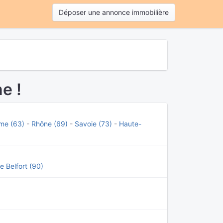
Déposer une annonce immobilière
e !
me (63)
-
Rhône (69)
-
Savoie (73)
-
Haute-
de Belfort (90)