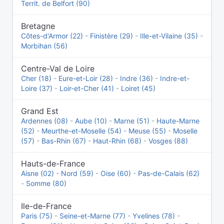
Territ. de Belfort (90)
Bretagne
Côtes-d'Armor (22)
-
Finistère (29)
-
Ille-et-Vilaine (35)
-
Morbihan (56)
Centre-Val de Loire
Cher (18)
-
Eure-et-Loir (28)
-
Indre (36)
-
Indre-et-
Loire (37)
-
Loir-et-Cher (41)
-
Loiret (45)
Grand Est
Ardennes (08)
-
Aube (10)
-
Marne (51)
-
Haute-Marne
(52)
-
Meurthe-et-Moselle (54)
-
Meuse (55)
-
Moselle
(57)
-
Bas-Rhin (67)
-
Haut-Rhin (68)
-
Vosges (88)
Hauts-de-France
Aisne (02)
-
Nord (59)
-
Oise (60)
-
Pas-de-Calais (62)
-
Somme (80)
Ile-de-France
Paris (75)
-
Seine-et-Marne (77)
-
Yvelines (78)
-