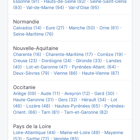
Essonne (91)
-
Hauts-de-Seine (92)
-
Seine-Saint-Denis
(93)
-
Val-de-Marne (94)
-
Val-d'Oise (95)
Normandie
Calvados (14)
-
Eure (27)
-
Manche (50)
-
Orne (61)
-
Seine-Maritime (76)
Nouvelle-Aquitaine
Charente (16)
-
Charente-Maritime (17)
-
Corrèze (19)
-
Creuse (23)
-
Dordogne (24)
-
Gironde (33)
-
Landes
(40)
-
Lot-et-Garonne (47)
-
Pyrénées-Atlant. (64)
-
Deux-Sèvres (79)
-
Vienne (86)
-
Haute-Vienne (87)
Occitanie
Ariège (09)
-
Aude (11)
-
Aveyron (12)
-
Gard (30)
-
Haute-Garonne (31)
-
Gers (32)
-
Hérault (34)
-
Lot
(46)
-
Lozère (48)
-
Hautes-Pyrénées (65)
-
Pyrénées-
Orient. (66)
-
Tarn (81)
-
Tarn-et-Garonne (82)
Pays de la Loire
Loire-Atlantique (44)
-
Maine-et-Loire (49)
-
Mayenne
(53)
-
Sarthe (72)
-
Vendée (85)