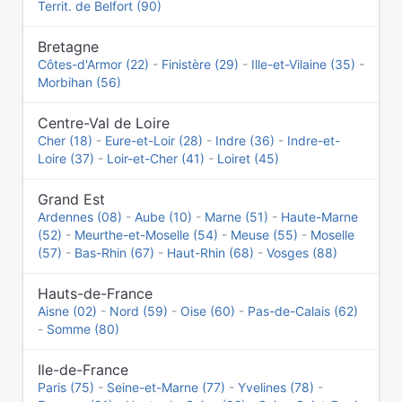
Territ. de Belfort (90)
Bretagne
Côtes-d'Armor (22)
-
Finistère (29)
-
Ille-et-Vilaine (35)
-
Morbihan (56)
Centre-Val de Loire
Cher (18)
-
Eure-et-Loir (28)
-
Indre (36)
-
Indre-et-
Loire (37)
-
Loir-et-Cher (41)
-
Loiret (45)
Grand Est
Ardennes (08)
-
Aube (10)
-
Marne (51)
-
Haute-Marne
(52)
-
Meurthe-et-Moselle (54)
-
Meuse (55)
-
Moselle
(57)
-
Bas-Rhin (67)
-
Haut-Rhin (68)
-
Vosges (88)
Hauts-de-France
Aisne (02)
-
Nord (59)
-
Oise (60)
-
Pas-de-Calais (62)
-
Somme (80)
Ile-de-France
Paris (75)
-
Seine-et-Marne (77)
-
Yvelines (78)
-