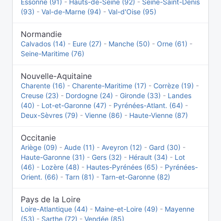
Essonne (91)
-
Hauts-de-Seine (92)
-
Seine-Saint-Denis
(93)
-
Val-de-Marne (94)
-
Val-d'Oise (95)
Normandie
Calvados (14)
-
Eure (27)
-
Manche (50)
-
Orne (61)
-
Seine-Maritime (76)
Nouvelle-Aquitaine
Charente (16)
-
Charente-Maritime (17)
-
Corrèze (19)
-
Creuse (23)
-
Dordogne (24)
-
Gironde (33)
-
Landes
(40)
-
Lot-et-Garonne (47)
-
Pyrénées-Atlant. (64)
-
Deux-Sèvres (79)
-
Vienne (86)
-
Haute-Vienne (87)
Occitanie
Ariège (09)
-
Aude (11)
-
Aveyron (12)
-
Gard (30)
-
Haute-Garonne (31)
-
Gers (32)
-
Hérault (34)
-
Lot
(46)
-
Lozère (48)
-
Hautes-Pyrénées (65)
-
Pyrénées-
Orient. (66)
-
Tarn (81)
-
Tarn-et-Garonne (82)
Pays de la Loire
Loire-Atlantique (44)
-
Maine-et-Loire (49)
-
Mayenne
(53)
-
Sarthe (72)
-
Vendée (85)