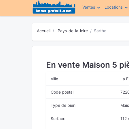
Ventes
Locations
Accueil
Pays-de-la-loire
Sarthe
En vente Maison 5 pi
Ville
La F
Code postal
722
Type de bien
Mai
Surface
112