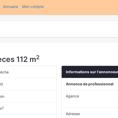
(current)
Annuaire
Mon compte
2
èces 112 m
Informations sur l'annonceu
lèche
Annonce de professionnel
00
Agence
son
2
 m
Adresse