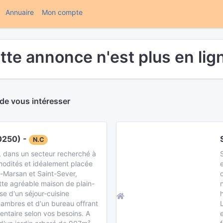
(current)
Annuaire
Mon compte
tte annonce n'est plus en lign
 de vous intéresser
250) -
N.C
, dans un secteur recherché à
odités et idéalement placée
-Marsan et Saint-Sever,
tte agréable maison de plain-
se d'un séjour-cuisine
hambres et d'un bureau offrant
ntaire selon vos besoins. A