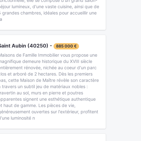
fonctionnelle, elle se compose d'un grand salon-
séjour lumineux, d'une vaste cuisine, ainsi que de
5 grandes chambres, idéales pour accueillir une
fa
Saint Aubin (40250) -
885 000 €
Maisons de Famille Immobilier vous propose une
magnifique demeure historique du XVIII siècle
entièrement rénovée, nichée au coeur d'un parc
clos et arboré de 2 hectares. Dès les premiers
pas, cette Maison de Maître révèle son caractère
à travers un subtil jeu de matériaux nobles :
travertin au sol, murs en pierre et poutres
apparentes signent une esthétique authentique
et haut de gamme. Les pièces de vie,
généreusement ouvertes sur l'extérieur, profitent
d'une luminosité n