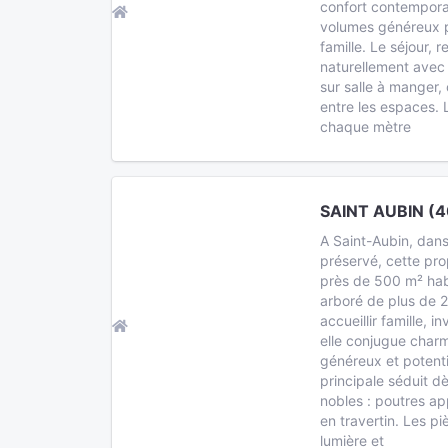
confort contemporai
volumes généreux p
famille. Le séjour, 
naturellement avec
sur salle à manger, 
entre les espaces.
chaque mètre
SAINT AUBIN (4
A Saint-Aubin, dans
préservé, cette pr
près de 500 m² hab
arboré de plus de 
accueillir famille, i
elle conjugue char
généreux et potent
principale séduit d
nobles : poutres ap
en travertin. Les p
lumière et