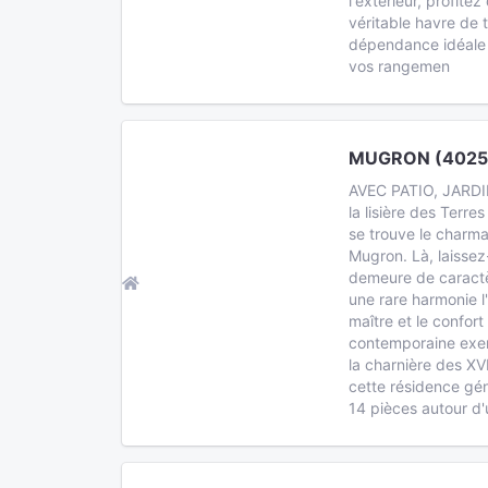
l'extérieur, profite
véritable havre de t
dépendance idéale p
vos rangemen
MUGRON (4025
AVEC PATIO, JARD
la lisière des Terr
se trouve le charma
Mugron. Là, laissez
demeure de caractè
une rare harmonie l
maître et le confor
contemporaine exemp
la charnière des XV
cette résidence gé
14 pièces autour d'