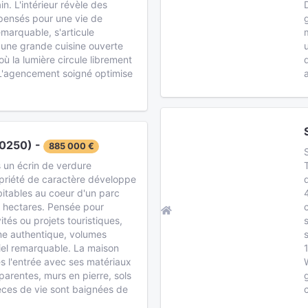
n. L'intérieur révèle des
ensés pour une vie de
remarquable, s'articule
 une grande cuisine ouverte
où la lumière circule librement
 L'agencement soigné optimise
0250) -
885 000 €
 un écrin de verdure
opriété de caractère développe
itables au coeur d'un parc
2 hectares. Pensée pour
nvités ou projets touristiques,
me authentique, volumes
iel remarquable. La maison
ès l'entrée avec ses matériaux
parentes, murs en pierre, sols
ièces de vie sont baignées de