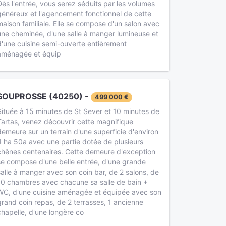
Dès l'entrée, vous serez séduits par les volumes
généreux et l'agencement fonctionnel de cette
maison familiale. Elle se compose d'un salon avec
une cheminée, d'une salle à manger lumineuse et
d'une cuisine semi-ouverte entièrement
aménagée et équip
SOUPROSSE (40250) -
499 000 €
Située à 15 minutes de St Sever et 10 minutes de
Tartas, venez découvrir cette magnifique
demeure sur un terrain d'une superficie d'environ
4 ha 50a avec une partie dotée de plusieurs
chênes centenaires. Cette demeure d'exception
se compose d'une belle entrée, d'une grande
salle à manger avec son coin bar, de 2 salons, de
10 chambres avec chacune sa salle de bain +
WC, d'une cuisine aménagée et équipée avec son
grand coin repas, de 2 terrasses, 1 ancienne
chapelle, d'une longère co