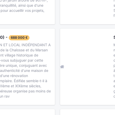
z d'un jardin arboré de 907m²,
ranquillité, ainsi que d'une
our accueillir vos projets,
0) -
688 000 €
IN ET LOCAL INDÉPENDANT A
es de la Chalosse et du Marsan
nt village historique de
-vous subjuguer par cette
re unique, conjuguant avec
'authenticité d'une maison de
t d'une rénovation
laire. Édifiée semble-t-il à
IIIème et XIXème siècles,
néreuse organise pas moins de
un rav