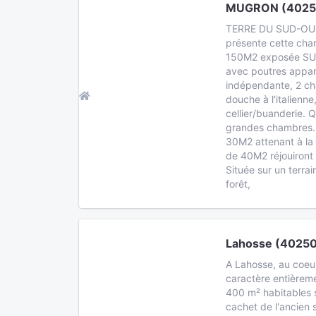
MUGRON (4025
TERRE DU SUD-OU
présente cette cha
150M2 exposée SUD,
avec poutres appar
indépendante, 2 ch
douche à l'italienn
cellier/buanderie. Qu
grandes chambres. 
30M2 attenant à l
de 40M2 réjouiront
Située sur un terra
forêt,
Lahosse (40250
A Lahosse, au coeu
caractère entièrem
400 m² habitables s
cachet de l'ancien 