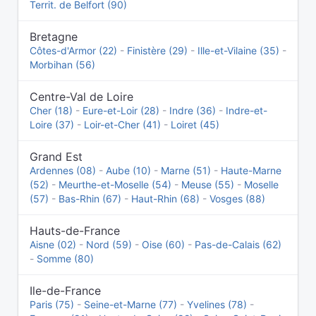
Territ. de Belfort (90)
Bretagne
Côtes-d'Armor (22)
-
Finistère (29)
-
Ille-et-Vilaine (35)
-
Morbihan (56)
Centre-Val de Loire
Cher (18)
-
Eure-et-Loir (28)
-
Indre (36)
-
Indre-et-
Loire (37)
-
Loir-et-Cher (41)
-
Loiret (45)
Grand Est
Ardennes (08)
-
Aube (10)
-
Marne (51)
-
Haute-Marne
(52)
-
Meurthe-et-Moselle (54)
-
Meuse (55)
-
Moselle
(57)
-
Bas-Rhin (67)
-
Haut-Rhin (68)
-
Vosges (88)
Hauts-de-France
Aisne (02)
-
Nord (59)
-
Oise (60)
-
Pas-de-Calais (62)
-
Somme (80)
Ile-de-France
Paris (75)
-
Seine-et-Marne (77)
-
Yvelines (78)
-