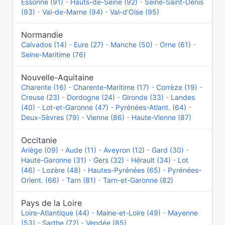
Essonne (91)
-
Hauts-de-Seine (92)
-
Seine-Saint-Denis
(93)
-
Val-de-Marne (94)
-
Val-d'Oise (95)
Normandie
Calvados (14)
-
Eure (27)
-
Manche (50)
-
Orne (61)
-
Seine-Maritime (76)
Nouvelle-Aquitaine
Charente (16)
-
Charente-Maritime (17)
-
Corrèze (19)
-
Creuse (23)
-
Dordogne (24)
-
Gironde (33)
-
Landes
(40)
-
Lot-et-Garonne (47)
-
Pyrénées-Atlant. (64)
-
Deux-Sèvres (79)
-
Vienne (86)
-
Haute-Vienne (87)
Occitanie
Ariège (09)
-
Aude (11)
-
Aveyron (12)
-
Gard (30)
-
Haute-Garonne (31)
-
Gers (32)
-
Hérault (34)
-
Lot
(46)
-
Lozère (48)
-
Hautes-Pyrénées (65)
-
Pyrénées-
Orient. (66)
-
Tarn (81)
-
Tarn-et-Garonne (82)
Pays de la Loire
Loire-Atlantique (44)
-
Maine-et-Loire (49)
-
Mayenne
(53)
-
Sarthe (72)
-
Vendée (85)